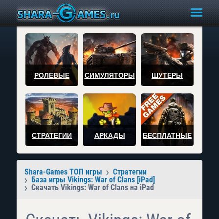
РОЛЕВЫЕ
СИМУЛЯТОРЫ
ШУТЕРЫ
СТРАТЕГИИ
АРКАДЫ
БЕСПЛАТНЫЕ
Shara-Games ТОП игры
Стратегии
База игры Vikings: War of Clans [iPad]
Скачать Vikings: War of Clans на iPad