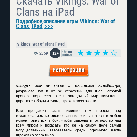
Скачать Vikings: War of
Clans на iPad
Подробное описание игры Vikings: War of
Clans [iPad] >>>
Vikings: War of Clans [iPad]
2759
12+
Регистрация
Vikings: War of Clans
– мобильная онлайн-игра,
разработанная в жанре стратегии для iPad. Игровой
процесс перенесет вас в загадочный мир викингов –
царство свободы и силы, страха и жестокости.
Вам предстоит стать именно тем героем, под
командованием которого славные воины готовы в любой
момент ринуться в бой, чтобы завоевать господство над
всем миром и показать, кто же на самом деле самый
могущественный завоеватель среди огромного числа
игроков со всего мира.