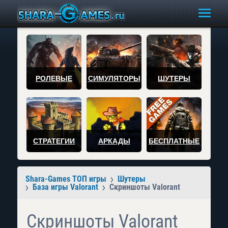
РОЛЕВЫЕ
СИМУЛЯТОРЫ
ШУТЕРЫ
СТРАТЕГИИ
АРКАДЫ
БЕСПЛАТНЫЕ
Shara-Games ТОП игры
Шутеры
База игры Valorant
Скриншоты Valorant
Скриншоты Valorant