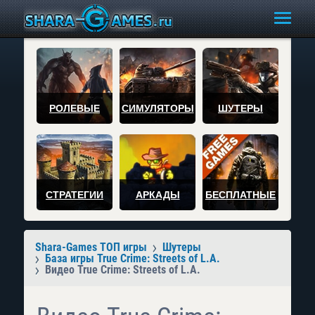
РОЛЕВЫЕ
СИМУЛЯТОРЫ
ШУТЕРЫ
СТРАТЕГИИ
АРКАДЫ
БЕСПЛАТНЫЕ
Shara-Games ТОП игры
Шутеры
База игры True Crime: Streets of L.A.
Видео True Crime: Streets of L.A.