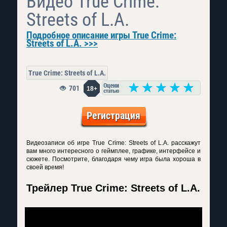
Видео True Crime:
Streets of L.A.
Подробное описание игры True Crime:
Streets of L.A. >>>
True Crime: Streets of L.A.
701
18+
Регистрация
Видеозаписи об игре True Crime: Streets of L.A. расскажут
вам много интересного о геймплее, графике, интерфейсе и
сюжете. Посмотрите, благодаря чему игра была хороша в
своей время!
Трейлер True Crime: Streets of L.A.