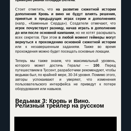
примерно равны площади Велена
.
Стоит отметить, что
на развитие сюжетной истории
дополнения Кровь и вино не будут влиять решения,
принятые в предыдущих играх серии и дополнениях
(напр., «Каменные Сердца»). Создатели отмечают, что
игрок почувствует разницу, начав играть в дополнение
до или после основной кампании
, но не хотят раскрывать
всех секретов. При этом
в любой момент геймеры могут
вернуться к прохождению основной сюжетной истории
или к незавершенным заданиям. Также во время
прохождения можно будет посещать основные локации.
Теперь мы также знаем, что максимальный уровень,
которого может достичь Геральт —
100
. Перед
путешествием в Туссент, разработчики рекомендуют, чтобы
ведьмак был, по крайней мере, 30-34 уровня. Помимо этого,
авторы успокаивают и уверяют, что изменения
пользовательского интерфейса не приведут к потере
оборудования или навыков.
Ведьмак 3: Кровь и Вино.
Релизный трейлер на русском