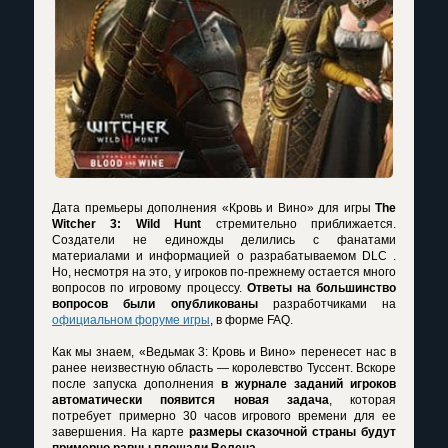
Дата премьеры дополнения «Кровь и Вино» для игры
The
Witcher 3: Wild Hunt
стремительно приближается.
Создатели не единожды делились с фанатами
материалами и информацией о разрабатываемом DLC .
Но, несмотря на это, у игроков по-прежнему остается много
вопросов по игровому процессу.
Ответы на большинство
вопросов были опубликованы
разработчиками на
официальном форуме игры
, в форме FAQ.
Как мы знаем, «Ведьмак 3: Кровь и Вино» перенесет нас в
ранее неизвестную область — королевство Туссент. Вскоре
после запуска дополнения
в журнале заданий игроков
автоматически появится новая задача
, которая
потребует примерно 30 часов игрового времени для ее
завершения. На карте
размеры сказочной страны будут