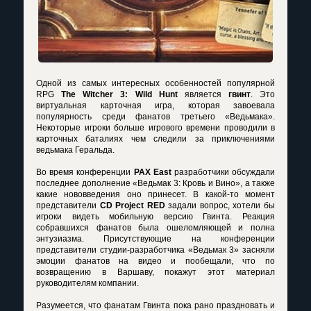
Одной из самых интересных особенностей популярной
RPG
The Witcher 3: Wild Hunt
является
гвинт
. Это
виртуальная карточная игра, которая завоевала
популярность среди фанатов третьего «Ведьмака».
Некоторые игроки больше игрового времени проводили в
карточных баталиях чем следили за приключениями
ведьмака Геральда.
Во время конференции
PAX East
разработчики обсуждали
последнее дополнение «Ведьмак 3: Кровь и Вино», а также
какие нововведения оно принесет. В какой-то момент
представители
CD Project RED
задали вопрос, хотели бы
игроки видеть мобильную версию Гвинта. Реакция
собравшихся фанатов была ошеломляющей и полна
энтузиазма. Присутствующие на конференции
представители студии-разработчика «Ведьмак 3» засняли
эмоции фанатов на видео и пообещали, что по
возвращению в Варшаву, покажут этот материал
руководителям компании.
Разумеется, что фанатам Гвинта пока рано праздновать и