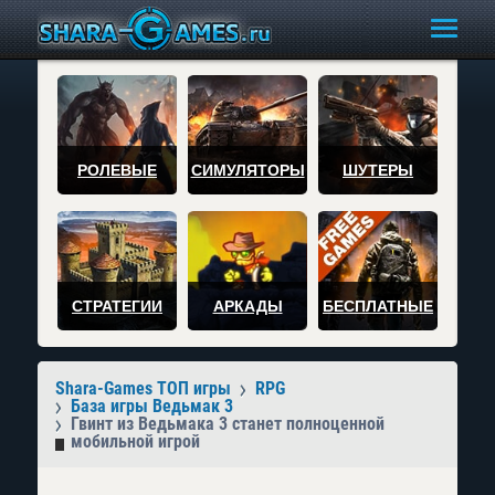
РОЛЕВЫЕ
СИМУЛЯТОРЫ
ШУТЕРЫ
СТРАТЕГИИ
АРКАДЫ
БЕСПЛАТНЫЕ
Shara-Games ТОП игры
RPG
База игры Ведьмак 3
Гвинт из Ведьмака 3 станет полноценной
мобильной игрой