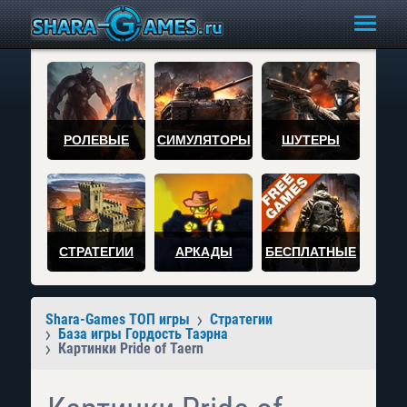
РОЛЕВЫЕ
СИМУЛЯТОРЫ
ШУТЕРЫ
СТРАТЕГИИ
АРКАДЫ
БЕСПЛАТНЫЕ
Shara-Games ТОП игры
Стратегии
База игры Гордость Таэрна
Картинки Pride of Taern