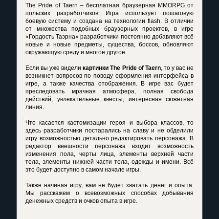
The Pride of Taern – бесплатная браузерная MMORPG от
польских разработчиков. Игра использует пошаговую
боевую систему и создана на технологии flash. В отличии
от множества подобных браузерных проектов, в игре
«Гордость Таэрна» разработчики постоянно добавляют всё
новые и новые предметы, существа, боссов, обновляют
окружающую среду и многое другое.
Если вы уже видели
картинки The Pride of Taern
, то у вас не
возникнет вопросов по поводу оформления интерфейса в
игре, а также качества отображения. В игре вас будет
преследовать мрачная атмосфера, полная свобода
действий, увлекательные квесты, интересная сюжетная
линия.
Что касается кастомизации героя и выбора классов, то
здесь разработчики постарались на славу и не обделили
игру возможностью детально редактировать персонажа. В
редактор внешности персонажа входит возможность
изменения пола, черты лица, элементы верхней части
тела, элементы нижней части тела, одежды и имени. Всё
это будет доступно в самом начале игры.
Также начиная игру, вам не будет хватать денег и опыта.
Мы расскажем о всевозможных способах добывания
денежных средств и очков опыта в игре.