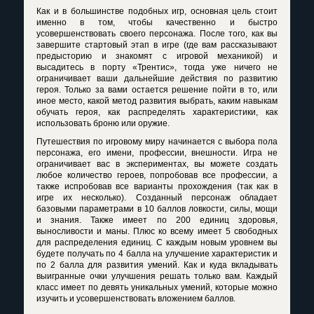
Как и в большинстве подобных игр, основная цель стоит
именно в том, чтобы качественно и быстро
усовершенствовать своего персонажа. После того, как вы
завершите стартовый этап в игре (где вам рассказывают
предысторию и знакомят с игровой механикой) и
высадитесь в порту «Трентис», тогда уже ничего не
ограничивает ваши дальнейшие действия по развитию
героя. Только за вами остается решение пойти в то, или
иное место, какой метод развития выбрать, каким навыкам
обучать героя, как распределять характеристики, как
использовать броню или оружие.
Путешествия по игровому миру начинается с выбора пола
персонажа, его имени, профессии, внешности. Игра не
ограничивает вас в экспериментах, вы можете создать
любое количество героев, попробовав все профессии, а
также испробовав все варианты прохождения (так как в
игре их несколько). Созданный персонаж обладает
базовыми параметрами в 10 баллов ловкости, силы, мощи
и знания. Также имеет по 200 единиц здоровья,
выносливости и маны. Плюс ко всему имеет 5 свободных
для распределения единиц. С каждым новым уровнем вы
будете получать по 4 балла на улучшение характеристик и
по 2 балла для развития умений. Как и куда вкладывать
выигранные очки улучшения решать только вам. Каждый
класс имеет по девять уникальных умений, которые можно
изучить и усовершенствовать вложением баллов.