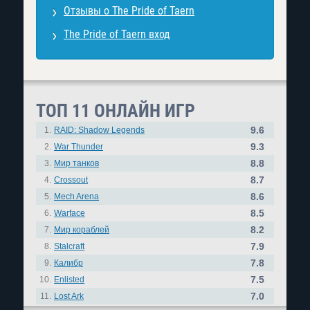
Отзывы о The Pride of Taern
The Pride of Taern вход
ТОП 11 ОНЛАЙН ИГР
9.6
1.
RAID: Shadow Legends
9.3
2.
War Thunder
8.8
3.
Мир танков
8.7
4.
Crossout
8.6
5.
Mech Arena
8.5
6.
Warface
8.2
7.
Мир кораблей
7.9
8.
Stalcraft
7.8
9.
Калибр
7.5
10.
Enlisted
7.0
11.
Lost Ark