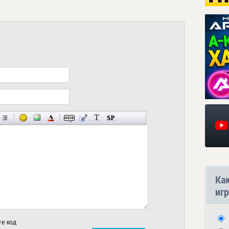
Ка
игр
те код