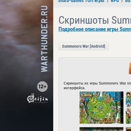
Shara-Games ТОП игры
RPG
Ба
Скриншоты Summo
Подробное описание игры Summo
Summoners War [Android]
Скриншоты из игры Summoners War по
интерфейса.