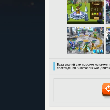
База знаний вам поможет ознакомит
прохождения Summoners War [Androi