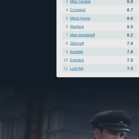
8.8
3.
Мир танков
8.7
4.
Crossout
8.6
5.
Mech Arena
8.5
6.
Warface
8.2
7.
Мир кораблей
7.9
8.
Stalcraft
7.8
9.
Калибр
7.5
10.
Enlisted
7.0
11.
Lost Ark