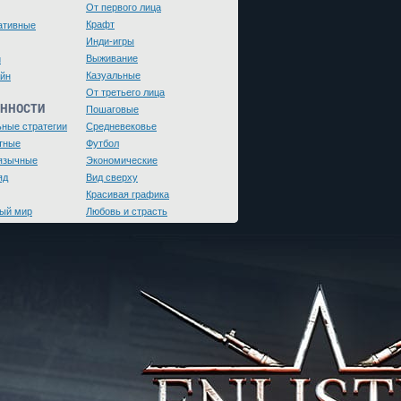
От первого лица
Крафт
ативные
Инди-игры
Выживание
и
Казуальные
йн
От третьего лица
ЕННОСТИ
Пошаговые
ьные стратегии
Средневековье
тные
Футбол
язычные
Экономические
яд
Вид сверху
Красивая графика
ый мир
Любовь и страсть