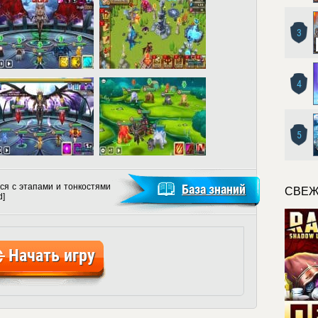
3
4
5
ся с этапами и тонкостями
База знаний
СВЕЖ
d]
Начать игру