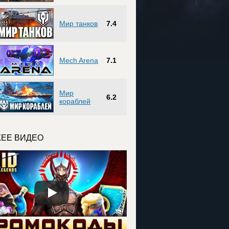
Мир танков
7.4
Mech Arena
7.1
Мир
6.2
кораблей
ЕЕ ВИДЕО