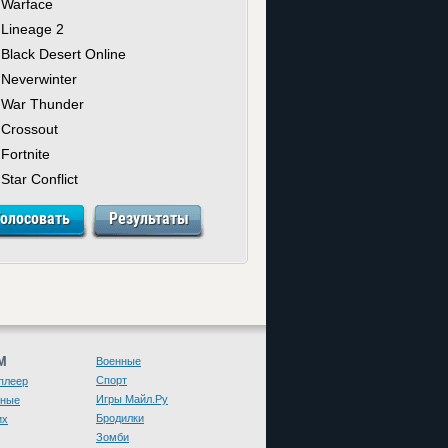
Warface
Lineage 2
Black Desert Online
Neverwinter
War Thunder
Crossout
Fortnite
Star Conflict
М
Военные
Спорт
плеер
Игры Майл.Ру
чные
Бродилки
их
Зомби