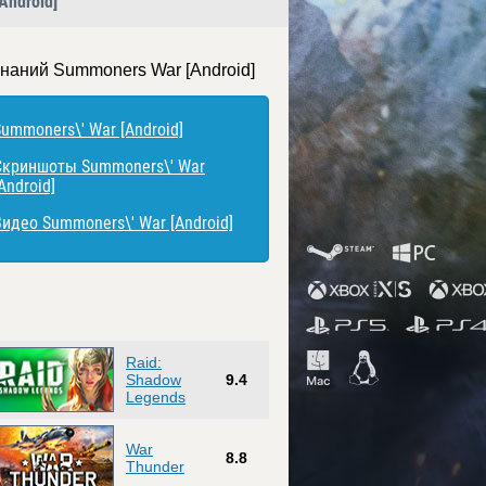
Android]
знаний Summoners War [Android]
Summoners\' War [Android]
Скриншоты Summoners\' War
Android]
Видео Summoners\' War [Android]
Raid:
Shadow
9.4
Legends
War
8.8
Thunder