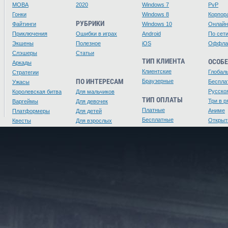
MOBA
2020
Windows 7
PvP
Гонки
Windows 8
Корпор
РУБРИКИ
Файтинги
Windows 10
Онлайн
Приключения
Ошибки в играх
Android
По сет
Экшены
Полезное
iOS
Оффла
Слэшеры
Статьи
ТИП КЛИЕНТА
ОСОБ
Аркады
Клиентские
Глобал
Стратегии
ПО ИНТЕРЕСАМ
Браузерные
Беспла
Ужасы
Русско
Королевская битва
Для мальчиков
ТИП ОПЛАТЫ
Три в р
Варгеймы
Для девочек
Платные
Аниме
Платформеры
Для детей
Бесплатные
Открыт
Квесты
Для взрослых