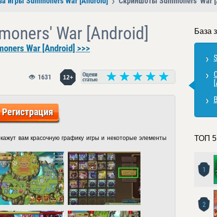
за игры Summoners War [Android]
Скриншоты Summoners' War [
ners' War [Android]
База 
ners War [Android] >>>
1631
12+
[
Регистрация
ТОП 5
кажут вам красочную графику игры и некоторые элементы
1
2