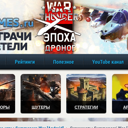
игры онлайн бе
Рейтинги
Полезное
YouTube канал
ТОРЫ
ШУТЕРЫ
СТРАТЕГИИ
А