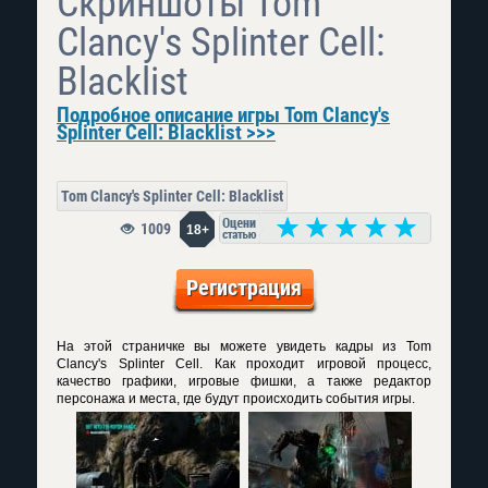
Скриншоты Tom
Clancy's Splinter Cell:
Blacklist
Подробное описание игры Tom Clancy's
Splinter Cell: Blacklist >>>
Tom Clancy's Splinter Cell: Blacklist
1009
18+
Регистрация
На этой страничке вы можете увидеть кадры из Tom
Clancy's Splinter Cell. Как проходит игровой процесс,
качество графики, игровые фишки, а также редактор
персонажа и места, где будут происходить события игры.