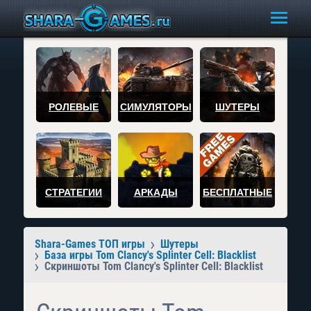
РОЛЕВЫЕ
СИМУЛЯТОРЫ
ШУТЕРЫ
СТРАТЕГИИ
АРКАДЫ
БЕСПЛАТНЫЕ
Shara-Games ТОП игры
Шутеры
База игры Tom Clancy's Splinter Cell: Blacklist
Скриншоты Tom Clancy's Splinter Cell: Blacklist