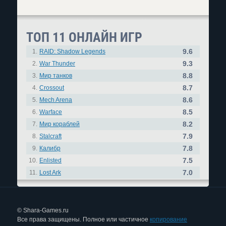
ТОП 11 ОНЛАЙН ИГР
9.6
1.
RAID: Shadow Legends
9.3
2.
War Thunder
8.8
3.
Мир танков
8.7
4.
Crossout
8.6
5.
Mech Arena
8.5
6.
Warface
8.2
7.
Мир кораблей
7.9
8.
Stalcraft
7.8
9.
Калибр
7.5
10.
Enlisted
7.0
11.
Lost Ark
© Shara-Games.ru
Все права защищены. Полное или частичное
копирование