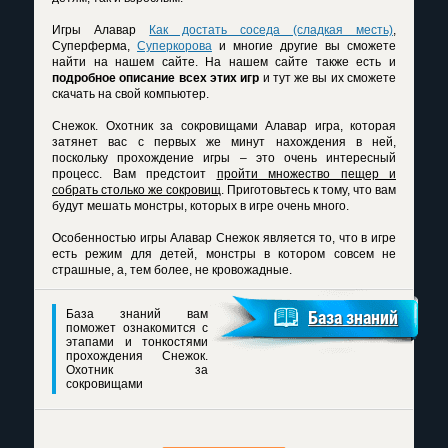
Игры Алавар
Как достать соседа (сладкая месть)
,
Суперферма,
Суперкорова
и многие другие вы сможете
найти на нашем сайте. На нашем сайте также есть и
подробное описание всех этих игр
и тут же вы их сможете
скачать на свой компьютер.
Снежок. Охотник за сокровищами Алавар игра
, которая
затянет вас с первых же минут нахождения в ней,
поскольку прохождение игры – это очень интересный
процесс. Вам предстоит
пройти множество пещер и
собрать столько же сокровищ
. Приготовьтесь к тому, что вам
будут мешать монстры, которых в игре очень много.
Особенностью
игры Алавар Снежок
является то, что в игре
есть режим для детей, монстры в котором совсем не
страшные, а, тем более, не кровожадные.
База знаний вам
База знаний
поможет ознакомится с
этапами и тонкостями
прохождения Снежок.
Охотник за
сокровищами