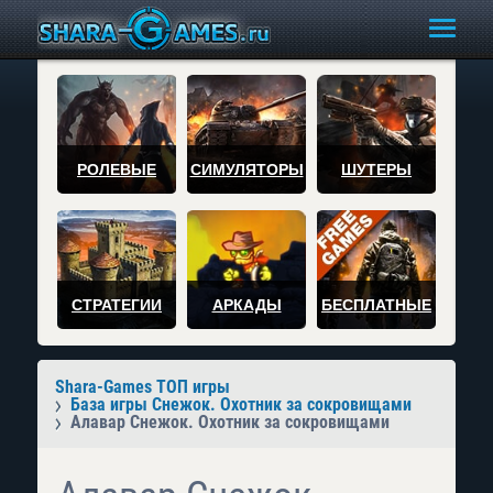
РОЛЕВЫЕ
СИМУЛЯТОРЫ
ШУТЕРЫ
СТРАТЕГИИ
АРКАДЫ
БЕСПЛАТНЫЕ
Shara-Games ТОП игры
База игры Снежок. Охотник за сокровищами
Алавар Снежок. Охотник за сокровищами