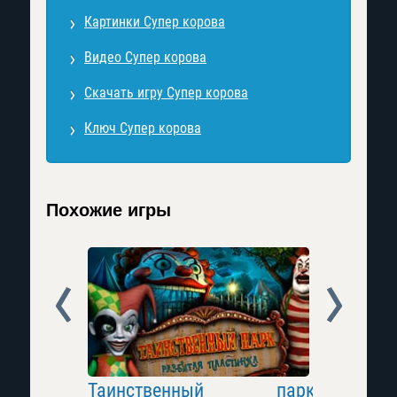
Картинки Супер корова
Видео Супер корова
Скачать игру Супер корова
Ключ Супер корова
Похожие игры
Prev
Next
Таинственный парк
Поле Чу