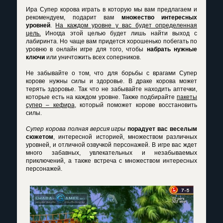
Ира Супер корова играть в которую мы вам предлагаем и
рекомендуем, подарит вам
множество интересных
уровней
.
На каждом уровне у вас будет определенная
цель.
Иногда этой целью будет лишь найти выход с
лабиринта. Но чаще вам придется хорошенько побегать по
уровню в онлайн игре для того, чтобы
набрать нужные
ключи
или уничтожить всех соперников.
Не забывайте о том, что для борьбы с врагами Супер
корове нужны силы и здоровье. В драке корова может
терять здоровье. Так что не забывайте находить аптечки,
которые есть на каждом уровне. Также подбирайте
пакеты
супер – кефира
, который поможет корове восстановить
силы.
Супер корова полная версия игры
порадует вас веселым
сюжетом
, интересной историей, множеством различных
уровней, и отличной озвучкой персонажей. В игре вас ждет
много забавных, увлекательных и незабываемых
приключений, а также встреча с множеством интересных
персонажей.