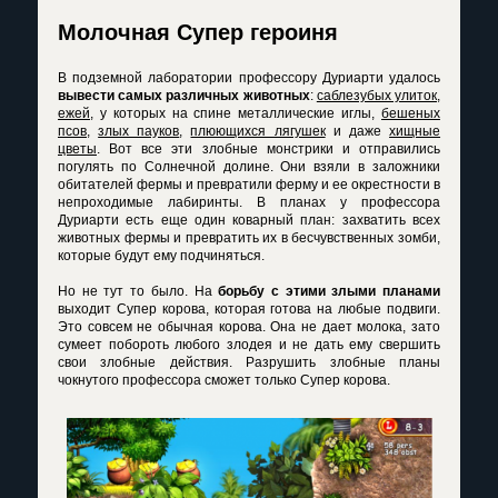
Молочная Супер героиня
В подземной лаборатории профессору Дуриарти удалось
вывести самых различных животных
:
саблезубых улиток
,
ежей
, у которых на спине металлические иглы,
бешеных
псов
,
злых пауков
,
плюющихся лягушек
и даже
хищные
цветы
. Вот все эти злобные монстрики и отправились
погулять по Солнечной долине. Они взяли в заложники
обитателей фермы и превратили ферму и ее окрестности в
непроходимые лабиринты. В планах у профессора
Дуриарти есть еще один коварный план: захватить всех
животных фермы и превратить их в бесчувственных зомби,
которые будут ему подчиняться.
Но не тут то было. На
борьбу с этими злыми планами
выходит Супер корова, которая готова на любые подвиги.
Это совсем не обычная корова. Она не дает молока, зато
сумеет побороть любого злодея и не дать ему свершить
свои злобные действия. Разрушить злобные планы
чокнутого профессора сможет только Супер корова.