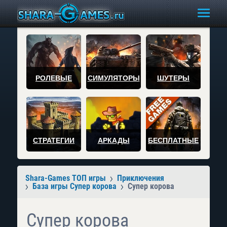
РОЛЕВЫЕ
СИМУЛЯТОРЫ
ШУТЕРЫ
СТРАТЕГИИ
АРКАДЫ
БЕСПЛАТНЫЕ
Shara-Games ТОП игры
Приключения
База игры Супер корова
Супер корова
Супер корова