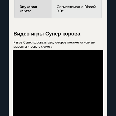
Звуковая
Совместимая с DirectX
карта:
9.0c
Видео игры Супер корова
К игре Супер корова видео, которое покажет основные
моменты игрового сюжета