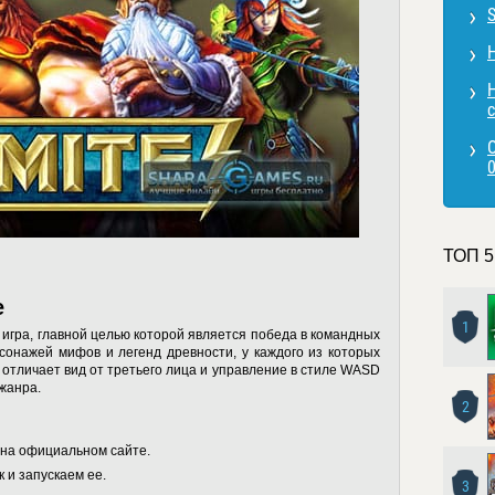
ТОП 5
e
1
 игра, главной целью которой является победа в командных
сонажей мифов и легенд древности, у каждого из которых
 отличает вид от третьего лица и управление в стиле WASD
 жанра.
2
 на официальном сайте.
 и запускаем ее.
3