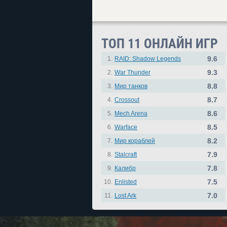
ТОП 11 ОНЛАЙН ИГР
9.6
1.
RAID: Shadow Legends
9.3
2.
War Thunder
8.8
3.
Мир танков
8.7
4.
Crossout
8.6
5.
Mech Arena
8.5
6.
Warface
8.2
7.
Мир кораблей
7.9
8.
Stalcraft
7.8
9.
Калибр
7.5
10.
Enlisted
7.0
11.
Lost Ark