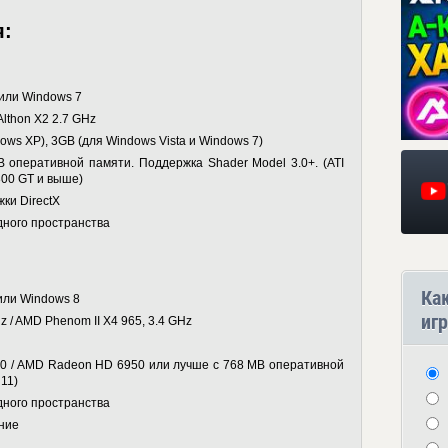
я:
 или Windows 7
lthon X2 2.7 GHz
ws XP), 3GB (для Windows Vista и Windows 7)
B оперативной памяти. Поддержка Shader Model 3.0+. (ATI
800 GT и выше)
ки DirectX
дного пространства
Ка
 или Windows 8
игр
Hz / AMD Phenom II X4 965, 3.4 GHz
60 / AMD Radeon HD 6950 или лучше с 768 MB оперативной
11)
дного пространства
ние