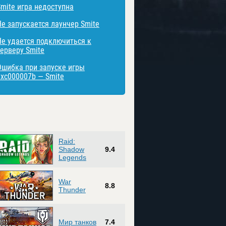
Smite игра недоступна
Не запускается лаунчер Smite
Не удается подключиться к
серверу Smite
Ошибка при запуске игры
0xc000007b — Smite
Raid:
Shadow
9.4
Legends
War
8.8
Thunder
Мир танков
7.4