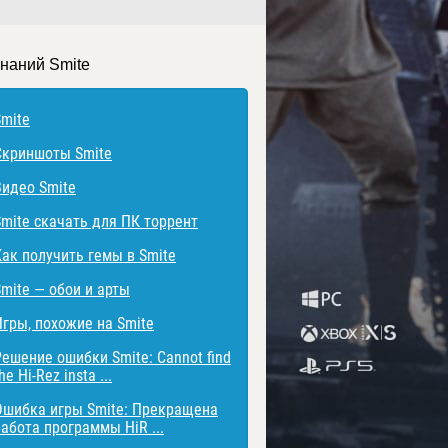
знаний Smite
Smite
Скриншоты Smite
Видео Smite
Smite скачать для ПК торрент
Как получить гемы в Smite
Smite — обои и арты
Игры, похожие на Smite
Решение ошибки Smite: Cannot find
he Hi-Rez insta ...
Ошибка игры Smite: Прекращена
работа программы HiR ...