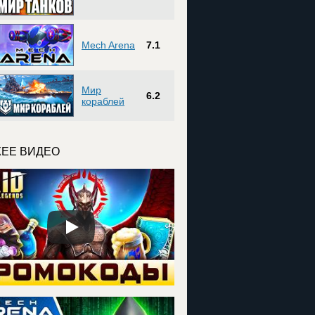
Mech Arena
7.1
Мир
6.2
кораблей
ЕЕ ВИДЕО