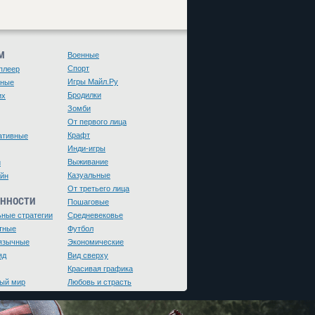
М
Военные
Спорт
плеер
Игры Майл.Ру
чные
Бродилки
их
Зомби
От первого лица
Крафт
ативные
Инди-игры
Выживание
и
Казуальные
йн
От третьего лица
ЕННОСТИ
Пошаговые
ьные стратегии
Средневековье
тные
Футбол
язычные
Экономические
яд
Вид сверху
Красивая графика
ый мир
Любовь и страсть