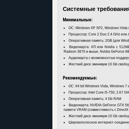
Системные требовани
Минимальные:
ОС: Windows XP SP2, Windows Vista
Процессор: Core 2 Duo 2.4 GHz или A
Оперативная память: 2GB (для Windo
Видеокарта: ATI или Nvidia с 512M
Radeon 3870 и выше, Nvidia GeForce 8
Аудиокарта с возможностью поддерж
Жесткий диск: минимум 10 Gb свобо
Рекомендуемые:
ОС: 64 bit Windows Vista, Windows 7
Процессор: Intel Core i5-750, 2.67 G
Оперативная память: 4 Gb RAM
Видеокарта: NVIDIA GeForce GTX 5
памяти VRAM (совместимость с DirectX 
Жесткий диск: минимум 10 Gb свобо
Широкополосное интернет-соедине