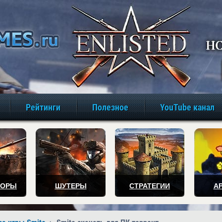
игры онлайн бе
Рейтинги
Полезное
YouTube канал
ТОРЫ
ШУТЕРЫ
СТРАТЕГИИ
А