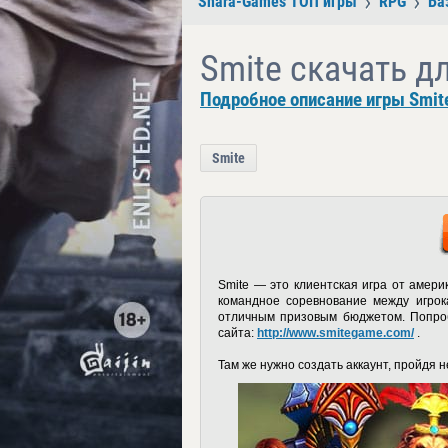
Shara-Games ТОП игры
RPG
Ба
Smite скачать д
Подробное описание игры Smit
Smite
Smite — это клиентская игра от амери
командное соревнование между игрок
отличным призовым бюджетом. Попроб
сайта:
http://www.smitegame.com/
.
Там же нужно создать аккаунт, пройдя 