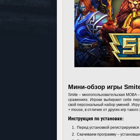
Мини-обзор игры Smit
Smite – многопользовательская MOBA –
сражениях. Игроки выбирают себе пер
свой персональный набор умений. Игру
+ mouse, в отличие от других игр такого
Инструкция по установке:
Перед установкой регистрируемся
Скачиваем программу – установщик