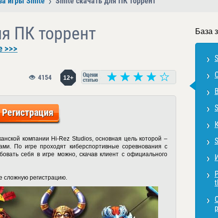
за игры Smite
Smite скачать для ПК торрент
ля ПК торрент
База 
e >>>
4154
12+
Регистрация
канской компании Hi-Rez Studios, основная цель которой –
ами. По игре проходят киберспортивные соревнования с
овать себя в игре можно, скачав клиент с официального
не сложную регистрацию.
t