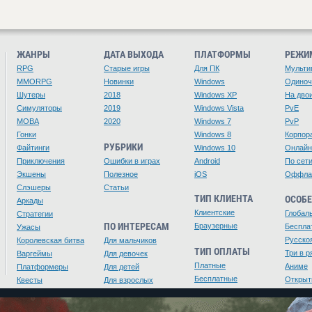
ЖАНРЫ
ДАТА ВЫХОДА
ПЛАТФОРМЫ
РЕЖИ
RPG
Старые игры
Для ПК
Мульти
MMORPG
Новинки
Windows
Одино
Шутеры
2018
Windows XP
На дво
Симуляторы
2019
Windows Vista
PvE
MOBA
2020
Windows 7
PvP
Гонки
Windows 8
Корпор
РУБРИКИ
Файтинги
Windows 10
Онлайн
Приключения
Ошибки в играх
Android
По сет
Экшены
Полезное
iOS
Оффла
Слэшеры
Статьи
ТИП КЛИЕНТА
ОСОБ
Аркады
Клиентские
Глобал
Стратегии
ПО ИНТЕРЕСАМ
Браузерные
Беспла
Ужасы
Русско
Королевская битва
Для мальчиков
ТИП ОПЛАТЫ
Три в р
Варгеймы
Для девочек
Платные
Аниме
Платформеры
Для детей
Бесплатные
Открыт
Квесты
Для взрослых