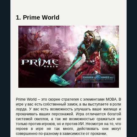
1. Prime World
Prime World – это скорее стратегия с элементами MOBA. В
игре у вас есть собственный замок, а вы выступаете в роли
лорда. У вас есть возможность улучшать ваше жилище и
прокачивать ваших персонажей. Игра отличается богатой
системой скиллов, а так же возможностью сражаться не
только против игроков, но и против ИИ. Несмотря на то, что
героев в игре не так много, действовать они могут
совершенно по-разному в зависимости от прокачки.