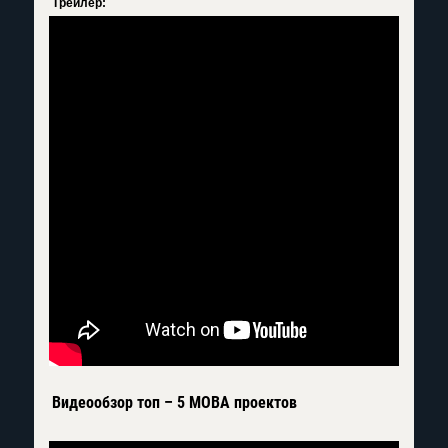
Трейлер:
Видеообзор топ – 5 MOBA проектов