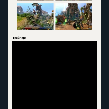
Трейлер: