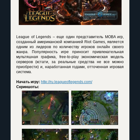
League of Legends – еще один представитель MOBA игр,
созданный американской компанией Riot Games, является
одним из лидеров по количеству игроков онлайн своего
жанра. Популярность игре приносит привлекательная
мультяшная графика, free-to-play экономическая модель
серверов (кстати, за реальные средства не все можно
приобрести) и, наработанная годами, отточенная игровая
система.
Начать игру:
http://ru.leagueoflegends.com/
Скриншоты: