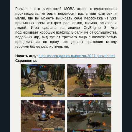
Panzar – это клиентский MOBA экшен отечественного
производства, который переносит вас в мир фэнтэзи и
магии, где вы можете выбирать себе персонажа из уже
привычных всем четырех рас: орков, гномов, эльфов и
людей. Игра сделана на движке CryEngine 3, что
подчеркивает хорошую графику. В отличие от большинства
подобных игр, вид тут от третьего лица с возможностью
прицеливания по врагу, что делает сражения между
героями более реалистичными.
Начать игру:
https://shara-games.ru/panzar/2027-panzar.html
Скриншоты: