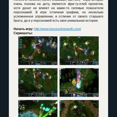
очень похожа на доту, является фри-ту-плей проектом,
хотя донат не влияет на какие-то силовые показатели
персонажей. В игре отличная графика, но несколько
усложненное управление, в отличие от своего старшего
брата, да и у персонажей есть своя уникальная история.
Начать игру:
http://www.heroesofnewerth.com/
Скриншоты: