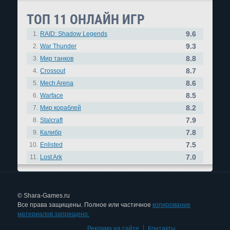
ТОП 11 ОНЛАЙН ИГР
9.6
1.
RAID: Shadow Legends
9.3
2.
War Thunder
8.8
3.
Мир танков
8.7
4.
Crossout
8.6
5.
Mech Arena
8.5
6.
Warface
8.2
7.
Мир кораблей
7.9
8.
Stalcraft
7.8
9.
Калибр
7.5
10.
Enlisted
7.0
11.
Lost Ark
© Shara-Games.ru
Все права защищены. Полное или частичное
копирование
материалов запрещено.
Реклама на сайте
|
Контакты