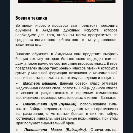
Боевая техника
Во время игрового процесса вам предстоит проходить
обучение в Академии духовных искусств, которое
необходимо для того, чтобы вы могли превратиться со
среднестатистического обывателя в могущественного
защитника душ.
Вначале обучения в Академии вам предстоит выбрать
боевую технику, которая больше всего подходит вам по
духу, а также важно ее соответствие игровому классу. В игре
представлен выбор трех боевых классов, умения которых в
сумме уникальной формации позволяют с максимальной
правильностью реализовать тактику нападения и защиты.
Мастера клинков.
Данный боевой класс отличает
недюжинная боевая сила, ловкость. Бойцы данного класса
с легкостью разделываются с огромным количеством
противников с помощью смертоносных клинков – Занпакто.
Властители душ (Лучники).
Использование силы
квинто. Бойцы предпочтительно держаться от противников
на расстоянии, с меткостью бросая в них что-нибудь
остренькое: кинжалы, метательные ножи, клинки. При этом
враг получает значительный урон.
Повелители Магии (Вайзарды).
Отличительные