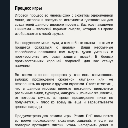
Процесс игры
Игровой процесс во многом схож с сюжетом одноименной
манги, которая и послужила источником вдохновения для
создателей данного игрового проекта. Вас ждет академия
Синигами – японский вариант смерти, которая в Европе
изображается с косой в руках.
На вооружении мечи, луки, и волшебные свитки – с этим и
придется сражаться с врагами. Ваши необычные
способности позволяют вам видеть духов умерших и
противостоять им, ради защиты людей. В боевых
противостояниях хорошей подмогой для вас станут
наемники.
Во время игрового процесса у вас есть возможность
выбора: прохождение сюжетной кампании или же
певепешить на арене с другими игроками. Стоит отметить,
что в данном игровом проекте постоянно проводятся
различные акции, турниры, конкурсы и, конечно же, ивенты,
от которых скучать во время прохождения никак не
получается, и плюс ко всему вы еще и зарабатываете
ценные награды.
Предусмотрено два режима игры. Режим ПвЕ начинается
во время прохождения сюжетных заданий, и если вы
повторно проходите миссии, чтобы нафармить денег. А