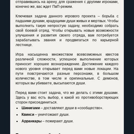
отправившись на арену, для сражения с другими игроками,
конечно же, вас ждет ПвП-режим.
Ключевая задача данного игрового проекта – борьба с
падшими духами, крадущими души живых и мертвых. Чтобы
выполнить такую непростую задачу, необходимо собрать
свой боевой отряд. Чтобы открывать новые возможности
улучшения и развития своего отряда, вам потребуется
зарабатывать звания и продвигаться по карьерной
лестнице.
Игра насыщенна множеством всевозможных квестов
различной сложности, успешное выполнение которых
приносит хорошее вознаграждение. Достижение каждого
нового уровня открывает перед вами новые локации. На
пути повстречаются разные персонажи, в большом
количестве, в том числе и оригинальные. С демонов,
которых вы убиваете, высыпаются души.
Перед вами стоит задача, что же делать с этими душами.
Здесь у вас есть выбор, к какой из противоборствующих
сторон присоединиться.
Шинигами
– доставляют души в «сообщество».
Квинси
– уничтожают души.
Арранкары
– пожирают души.