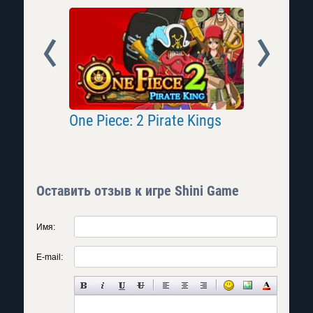
Prev
Next
One Piece: 2 Pirate Kings
Bleach O
Оставить отзыв к игре Shini Game
Имя:
E-mail: