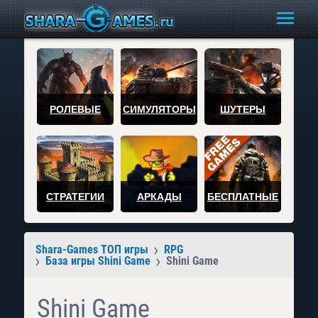
РОЛЕВЫЕ
СИМУЛЯТОРЫ
ШУТЕРЫ
СТРАТЕГИИ
АРКАДЫ
БЕСПЛАТНЫЕ
Shara-Games ТОП игры
RPG
База игры Shini Game
Shini Game
Shini Game