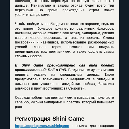
погибают, то огонь переходит на вторую линию и так
дальше. Изначально в вашем отряде будет всего три
персонажа. Во время прохождения отряд может
увеличиться до семи.
Чтобы победить, необходимо готовиться заранее, ведь на
это влияет большое количество различных факторов:
наемники, которые входят в ваш отряд, экипировка, умения
вашего главного персонажа, а также их прокачка. Смена
построений и наемников, использование разнообразных
умений главного героя, поможет вам получить
преимущество над противником, а также одолеть самых
сложных боссов.
В Shini Game предусмотрено два вида боевых
противостояний: ПвЕ и ПвП.
В одиночных дуэлях можно
принять участие на специальных аренах. Также
предусмотрена возможность объединиться в гильдии и
альянсы для участия в гильдейских войнах, баталиях
альянсов и противостояниях за Сейритей.
Одержав победу над противником, в награду вы получаете
серебро, кусочки экипировки и престиж, который повышает
ранг.
Регистрация Shini Game
https://espritgames.ru/shinigame
- ссылка для создания