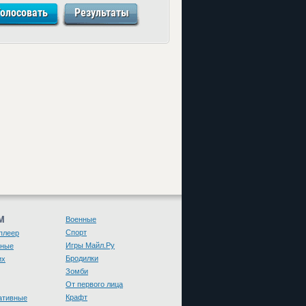
М
Военные
Спорт
плеер
Игры Майл.Ру
чные
Бродилки
их
Зомби
От первого лица
Крафт
ативные