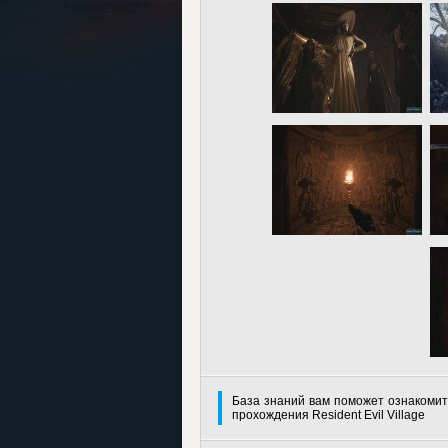
База знаний вам поможет ознакомит
прохождения Resident Evil Village