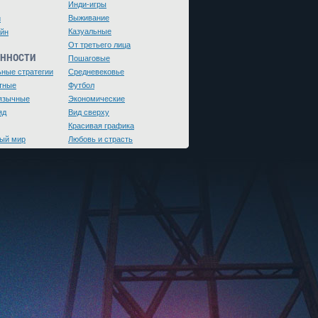
Инди-игры
Выживание
и
Казуальные
йн
От третьего лица
ЕННОСТИ
Пошаговые
ьные стратегии
Средневековье
тные
Футбол
язычные
Экономические
яд
Вид сверху
Красивая графика
ый мир
Любовь и страсть