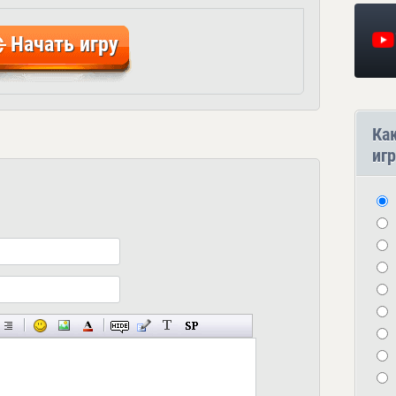
Начать игру
Ка
игр