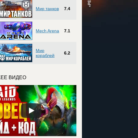
Мир танков
7.4
Mech Arena
7.1
Мир
6.2
кораблей
ЕЕ ВИДЕО