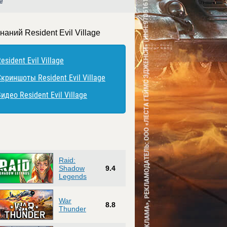
e
наний Resident Evil Village
esident Evil Village
криншоты Resident Evil Village
идео Resident Evil Village
Raid:
Shadow
9.4
Legends
War
8.8
Thunder