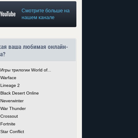
Смотрите больше на
нашем канале
кая ваша любимая онлайн-
а?
Игры трилогии World of...
Warface
Lineage 2
Black Desert Online
Neverwinter
War Thunder
Crossout
Fortnite
Star Conflict