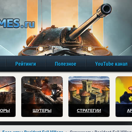
игры онлайн бе
Рейтинги
Полезное
YouTube канал
ТОРЫ
ШУТЕРЫ
СТРАТЕГИИ
А