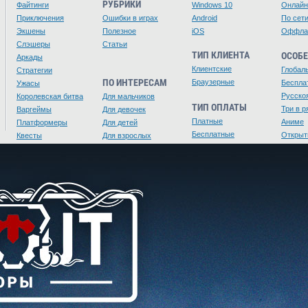
РУБРИКИ
Файтинги
Windows 10
Онлайн
Приключения
Ошибки в играх
Android
По сет
Экшены
Полезное
iOS
Оффла
Слэшеры
Статьи
ТИП КЛИЕНТА
ОСОБ
Аркады
Клиентские
Глобал
Стратегии
ПО ИНТЕРЕСАМ
Браузерные
Беспла
Ужасы
Русско
Королевская битва
Для мальчиков
ТИП ОПЛАТЫ
Три в р
Варгеймы
Для девочек
Платные
Аниме
Платформеры
Для детей
Бесплатные
Открыт
Квесты
Для взрослых