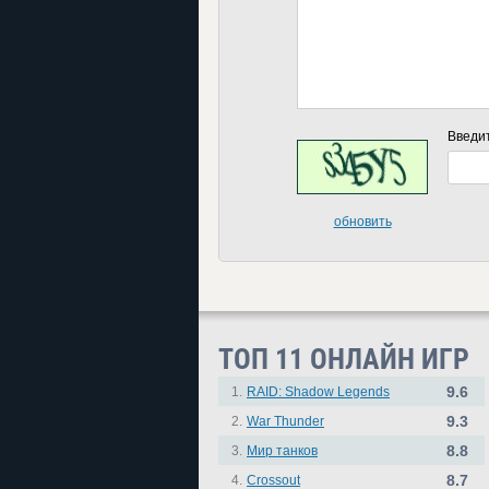
Введи
обновить
ТОП 11 ОНЛАЙН ИГР
9.6
1.
RAID: Shadow Legends
9.3
2.
War Thunder
8.8
3.
Мир танков
8.7
4.
Crossout