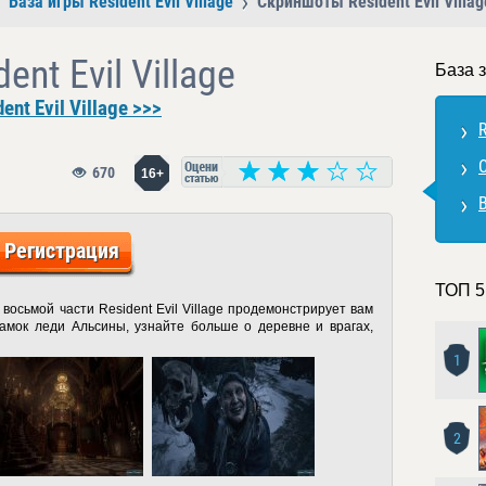
База игры Resident Evil Village
Скриншоты Resident Evil Villag
nt Evil Village
База з
nt Evil Village >>>
R
С
670
16+
В
Регистрация
ТОП 5
восьмой части Resident Evil Village продемонстрирует вам
амок леди Альсины, узнайте больше о деревне и врагах,
1
2