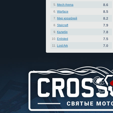
8.6
5.
Mech Arena
8.5
6.
Warface
8.2
7.
Мир кораблей
7.9
8.
Stalcraft
7.8
9.
Калибр
7.5
10.
Enlisted
7.0
11.
Lost Ark