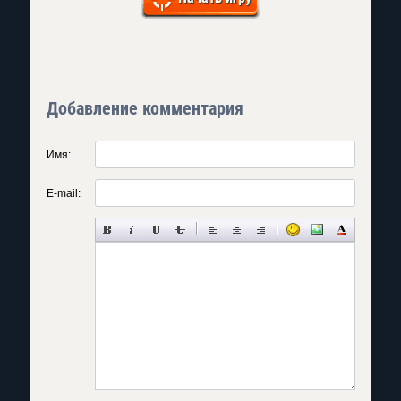
Добавление комментария
Имя:
E-mail: