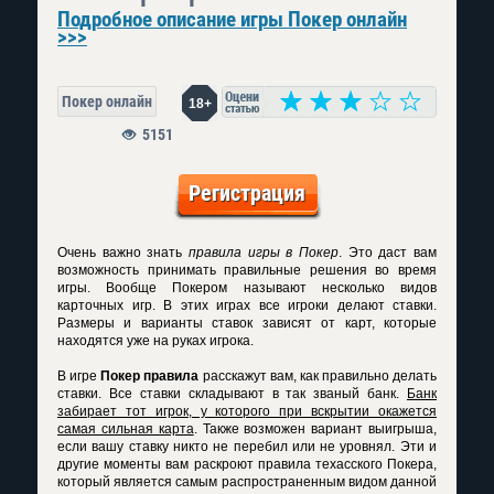
Подробное описание игры Покер онлайн
>>>
Покер онлайн
18+
5151
Регистрация
Очень важно знать
правила игры в Покер
. Это даст вам
возможность принимать правильные решения во время
игры. Вообще Покером называют несколько видов
карточных игр. В этих играх все игроки делают ставки.
Размеры и варианты ставок зависят от карт, которые
находятся уже на руках игрока.
В игре
Покер правила
расскажут вам, как правильно делать
ставки. Все ставки складывают в так званый банк.
Банк
забирает тот игрок, у которого при вскрытии окажется
самая сильная карта
. Также возможен вариант выигрыша,
если вашу ставку никто не перебил или не уровнял. Эти и
другие моменты вам раскроют
правила техасского Покера
,
который является самым распространенным видом данной