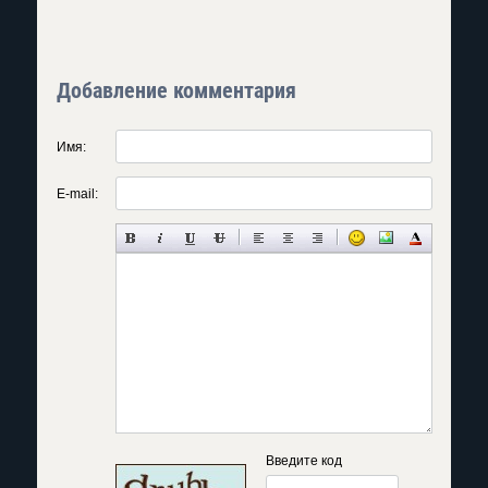
Добавление комментария
Имя:
E-mail:
Введите код