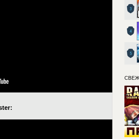
3
4
5
СВЕЖ
ter: