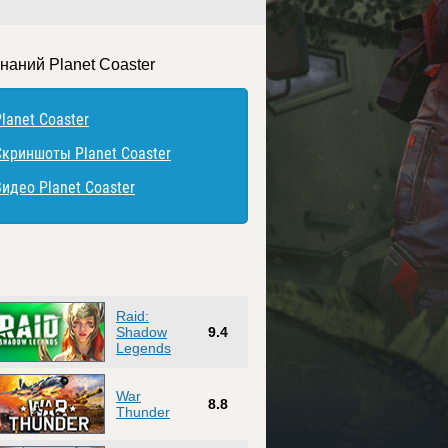
наний Planet Coaster
lanet Coaster
Скриншоты Planet Coaster
Видео Planet Coaster
Raid:
Shadow
9.4
Legends
War
8.8
Thunder