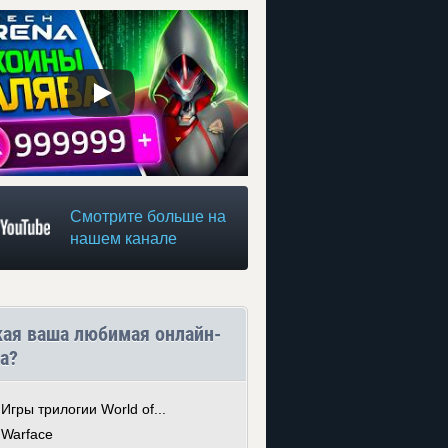
Смотрите больше на
нашем канале
кая ваша любимая онлайн-
а?
Игры трилогии World of...
Warface