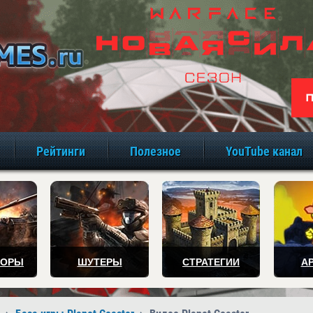
игры онлайн бе
Рейтинги
Полезное
YouTube канал
ТОРЫ
ШУТЕРЫ
СТРАТЕГИИ
А