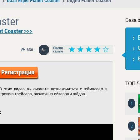
База игры Planet Coaster
Видео Planet Coaster
ster
База з
t Coaster >>>
P
636
6+
Регистрация
ТОП 5
. В этих видео вы сможете познакомиться с геймплеем и
грового трейлера, различных обзоров и гайдов.
1
:
2