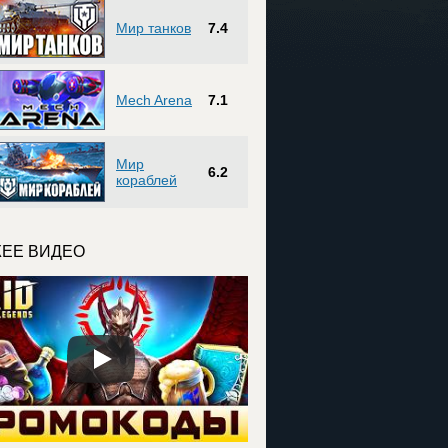
Мир танков
7.4
Mech Arena
7.1
Мир
6.2
кораблей
ЕЕ ВИДЕО