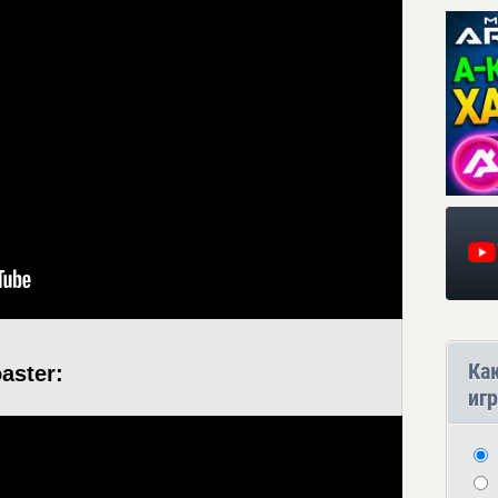
Ка
aster:
игр