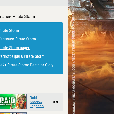
наний Pirate Storm
irate Storm
Картинки Pirate Storm
irate Storm видео
егистрация в Pirate Storm
айт Pirate Storm: Death or Glory
Raid:
Shadow
9.4
Legends