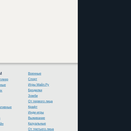
М
Военные
Спорт
плеер
Игры Майл.Ру
чные
Бродилки
их
Зомби
От первого лица
Крафт
ативные
Инди-игры
Выживание
и
Казуальные
йн
От третьего лица