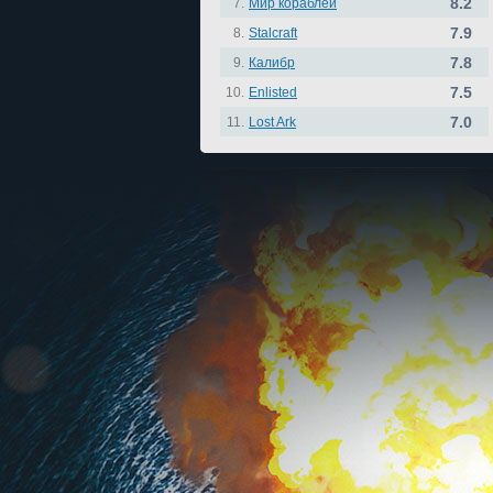
8.2
7.
Мир кораблей
7.9
8.
Stalcraft
7.8
9.
Калибр
7.5
10.
Enlisted
7.0
11.
Lost Ark