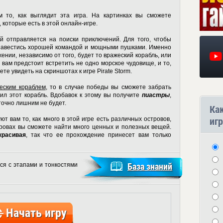
 то, как выглядит эта игра. На картинках вы сможете
 которые есть в этой онлайн-игре.
й отправляется на поиски приключений. Для того, чтобы
бзавестись хорошей командой и мощными пушками. Именно
ении, независимо от того, будет то вражеский корабль, или
m вам предстоит встретить не одно морское чудовище, и то,
жете увидеть на
скриншотах к игре Pirate Storm
.
жеским кораблем
, то в случае победы вы сможете забрать
ил этот корабль. Вдобавок к этому вы получите
пиастры
,
точно лишним не будет.
Ка
игр
т вам то, как много в этой игре есть различных островов,
тровах вы сможете найти много ценных и полезных вещей.
красивая
, так что ее прохождение принесет вам только
ся с этапами и тонкостями
База знаний
Начать игру