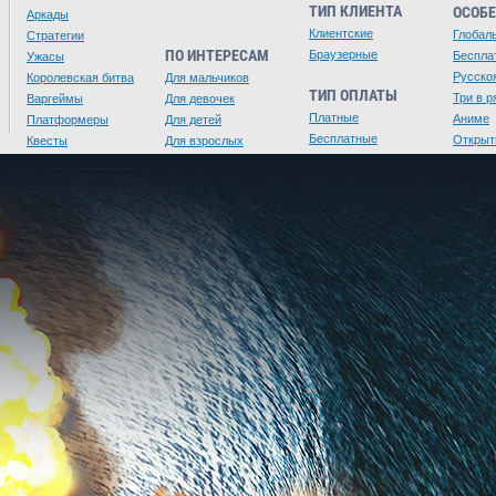
ТИП КЛИЕНТА
ОСОБ
Аркады
Клиентские
Глобал
Стратегии
ПО ИНТЕРЕСАМ
Браузерные
Беспла
Ужасы
Русско
Королевская битва
Для мальчиков
ТИП ОПЛАТЫ
Три в р
Варгеймы
Для девочек
Платные
Аниме
Платформеры
Для детей
Бесплатные
Открыт
Квесты
Для взрослых