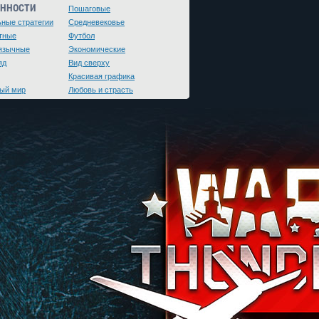
ЕННОСТИ
Пошаговые
ьные стратегии
Средневековье
тные
Футбол
язычные
Экономические
яд
Вид сверху
Красивая графика
ый мир
Любовь и страсть