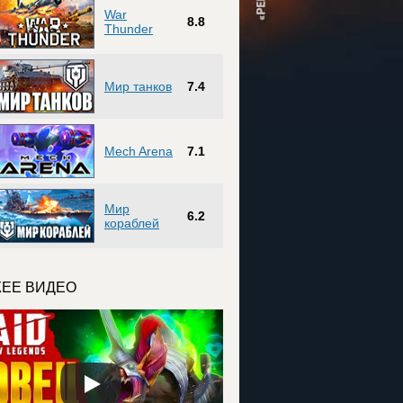
War
8.8
Thunder
Мир танков
7.4
Mech Arena
7.1
Мир
6.2
кораблей
ЕЕ ВИДЕО