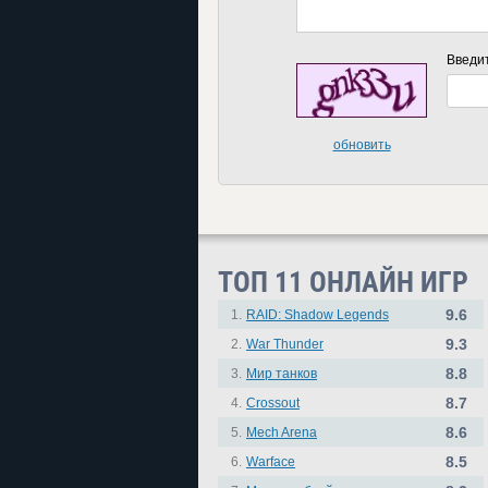
Введи
обновить
ТОП 11 ОНЛАЙН ИГР
9.6
1.
RAID: Shadow Legends
9.3
2.
War Thunder
8.8
3.
Мир танков
8.7
4.
Crossout
8.6
5.
Mech Arena
8.5
6.
Warface