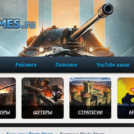
игры онлайн бе
Рейтинги
Полезное
YouTube канал
ТОРЫ
ШУТЕРЫ
СТРАТЕГИИ
А