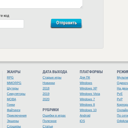
те код
ЖАНРЫ
ДАТА ВЫХОДА
ПЛАТФОРМЫ
РЕЖИ
RPG
Старые игры
Для ПК
Мульти
MMORPG
Новинки
Windows
Одино
Шутеры
2018
Windows XP
На дво
Симуляторы
2019
Windows Vista
PvE
MOBA
2020
Windows 7
PvP
Гонки
Windows 8
Корпор
РУБРИКИ
Файтинги
Windows 10
Онлайн
Приключения
Ошибки в играх
Android
По сет
Экшены
Полезное
iOS
Оффла
Слэшеры
Статьи