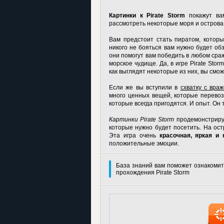
Картинки к Pirate Storm
покажут вам
рассмотреть некоторые моря и острова,
Вам предстоит стать пиратом, которы
никого не бояться вам нужно будет о
они помогут вам победить в любом сраж
морское чудище. Да, в игре Pirate Stor
как выглядят некоторые из них, вы смо
Если же вы вступили в
схватку с вра
много ценных вещей, которые перевоз
которые всегда пригодятся. И опыт. Он 
Картинки Pirate Storm
продемонстрирую
которые нужно будет посетить. На ос
Эта игра очень
красочная, яркая и 
положительные эмоции.
База знаний вам поможет ознакомит
прохождения Pirate Storm