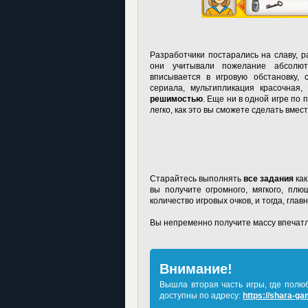
Разработчики постарались на славу, 
они учитывали пожелание абсолют
вписывается в игровую обстановку, 
сериала, мультипликация красочная
решимостью
. Еще ни в одной игре по
легко, как это вы сможете сделать вме
Старайтесь выполнять
все задания
как
вы получите огромного, мягкого, пл
количество игровых очков, и тогда, глав
Вы непременно получите массу впечат
Внимание!
Вышла вторая часть игры, где полю
доступны по адресу:
https://shara-ga