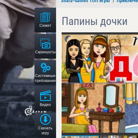
Shara-Games ТОП игры
Приключе
Папины дочки
Сюжет
Скриншоты
Системные
требования
Видео
Скачать
игру