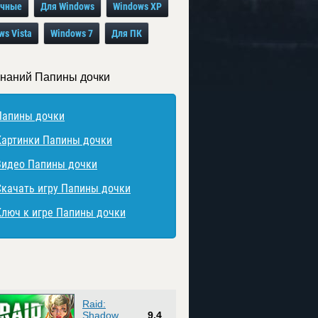
очные
Для Windows
Windows XP
ws Vista
Windows 7
Для ПК
знаний Папины дочки
Папины дочки
Картинки Папины дочки
Видео Папины дочки
Скачать игру Папины дочки
Ключ к игре Папины дочки
Raid:
Shadow
9.4