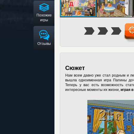
Похожие
игры
Отзывы
Сюжет
Нам всем давно уже стал родным и лю
вышла одноименная игра Папины дочк
Теперь у вас есть возможность ста
интересные моменты их жизни,
играя в