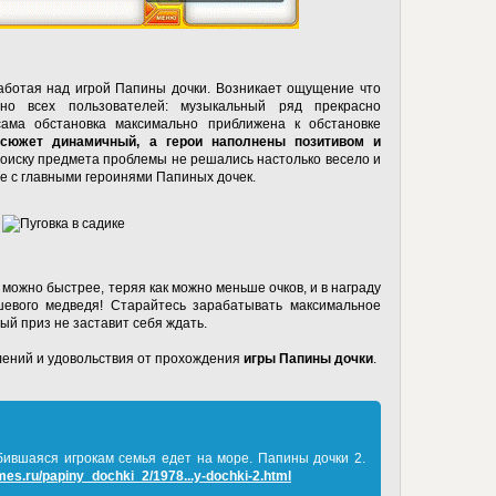
работая над игрой
Папины дочки
. Возникает ощущение что
но всех пользователей: музыкальный ряд прекрасно
сама обстановка максимально приближена к обстановке
,
сюжет динамичный, а герои наполнены позитивом и
 поиску предмета проблемы не решались настолько весело и
сте с главными героинями Папиных дочек.
 можно быстрее, теряя как можно меньше очков, и в награду
юшевого медведя! Старайтесь зарабатывать максимальное
ный приз не заставит себя ждать.
лений и удовольствия от прохождения
игры Папины дочки
.
бившаяся игрокам семья едет на море. Папины дочки 2.
mes.ru/papiny_dochki_2/1978...y-dochki-2.html