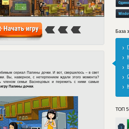
Один
Windo
Начать игру
База 
бимым сериал Папины дочки. И вот, свершилось – в свет
и. Вы, наверное, с нетерпением ждали этого момента?
ть членом семьи Васнецовых и пережить с ними самые
 игру Папины дочки
.
ТОП 5
1