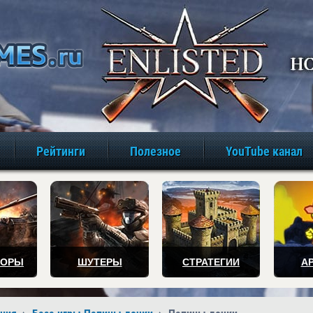
игры онлайн бе
Рейтинги
Полезное
YouTube канал
ТОРЫ
ШУТЕРЫ
СТРАТЕГИИ
А