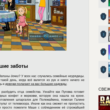
2
3
4
шие заботы
5
Папины дочки
? У всех нас случались семейные неурядицы.
такой день, когда всё валится из рук и никто ничего не
щь и
девочки полагают на вас большие надежды
.
СВЕЖ
разбудить отца семейства. Узнайте как Пуговка готовит
дных конфет и морковки, которую она нашла на кухне.
отовления шпаргалок для Полежайкина, помогая Галине
ульт от телевизора. Иначе как она сможет не пропустить
и просто помогите Маше с соблюдением её строжайшей