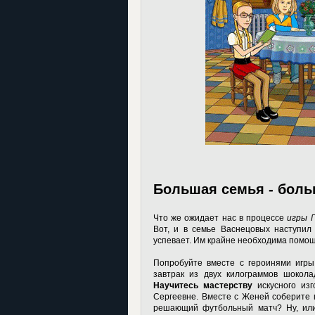
Большая семья - боль
Что же ожидает нас в процессе
игры 
Вот, и в семье Васнецовых наступил 
успевает. Им крайне необходима помо
Попробуйте вместе с героинями игры 
завтрак из двух килограммов шокола
Научитесь мастерству
искусного изг
Сергеевне. Вместе с Женей соберите п
решающий футбольный матч? Ну, ил