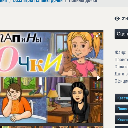
ния
База игры Папины дочки
Папины дочки
214
Оцен
Жанр:
Проис
Оплата
Дата в
Официа
Квест
Поиск
Клиен