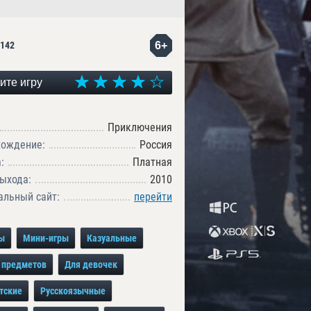
6+
142
ите игру
Приключения
хождение:
Россия
:
Платная
ыхода:
2010
льный сайт:
перейти
ы
Мини-игры
Казуальные
 предметов
Для девочек
тские
Русскоязычные