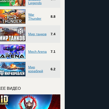
Legends
War
8.8
Thunder
Мир танков
7.4
Mech Arena
7.1
Мир
6.2
кораблей
ЕЕ ВИДЕО