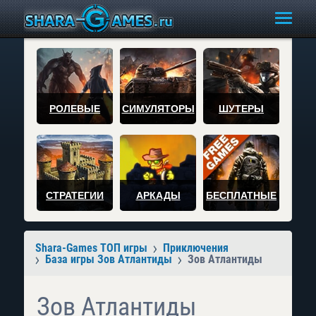
РОЛЕВЫЕ
СИМУЛЯТОРЫ
ШУТЕРЫ
СТРАТЕГИИ
АРКАДЫ
БЕСПЛАТНЫЕ
Shara-Games ТОП игры
Приключения
База игры Зов Атлантиды
Зов Атлантиды
Зов Атлантиды