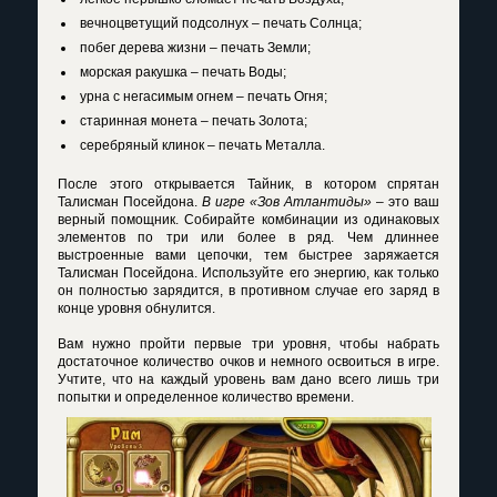
вечноцветущий подсолнух – печать Солнца;
побег дерева жизни – печать Земли;
морская ракушка – печать Воды;
урна с негасимым огнем – печать Огня;
старинная монета – печать Золота;
серебряный клинок – печать Металла.
После этого открывается Тайник, в котором спрятан
Талисман Посейдона.
В игре «Зов Атлантиды»
– это ваш
верный помощник. Собирайте комбинации из одинаковых
элементов по три или более в ряд. Чем длиннее
выстроенные вами цепочки, тем быстрее заряжается
Талисман Посейдона. Используйте его энергию, как только
он полностью зарядится, в противном случае его заряд в
конце уровня обнулится.
Вам нужно пройти первые три уровня, чтобы набрать
достаточное количество очков и немного освоиться в игре.
Учтите, что на каждый уровень вам дано всего лишь три
попытки и определенное количество времени.