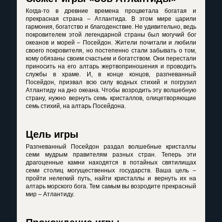
Когда-то в древние времена процветала богатая и
прекрасная страна – Атлантида. В этом мире царили
гармония, богатство и благоденствие. Не удивительно, ведь
покровителем этой легендарной страны был могучий бог
океанов и морей – Посейдон. Жители почитали и любили
своего покровителя, но постепенно стали забывать о том,
кому обязаны своим счастьем и богатством. Они перестали
приносить на его алтарь жертвоприношения и проводить
службы в храме. И, в конце концов, разгневанный
Посейдон, призвал всю силу водных стихий и погрузил
Атлантиду на дно океана. Чтобы возродить эту волшебную
страну, нужно вернуть семь кристаллов, олицетворяющие
семь стихий, на алтарь Посейдона.
Цель игры
Разгневанный Посейдон раздал волшебные кристаллы
семи мудрым правителям разных стран. Теперь эти
драгоценные камни находятся в потайных святилищах
семи столиц могущественных государств. Ваша цель –
пройти нелегкий путь, найти кристаллы и вернуть их на
алтарь морского бога. Тем самым вы возродите прекрасный
мир – Атлантиду.