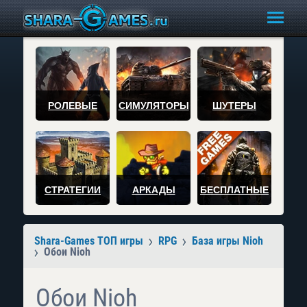
РОЛЕВЫЕ
СИМУЛЯТОРЫ
ШУТЕРЫ
СТРАТЕГИИ
АРКАДЫ
БЕСПЛАТНЫЕ
Shara-Games ТОП игры
RPG
База игры Nioh
Обои Nioh
Обои Nioh