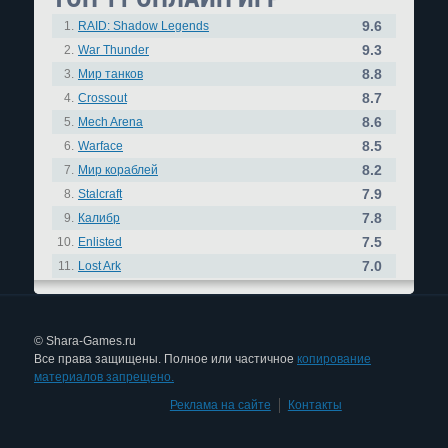
9.6
1.
RAID: Shadow Legends
9.3
2.
War Thunder
8.8
3.
Мир танков
8.7
4.
Crossout
8.6
5.
Mech Arena
8.5
6.
Warface
8.2
7.
Мир кораблей
7.9
8.
Stalcraft
7.8
9.
Калибр
7.5
10.
Enlisted
7.0
11.
Lost Ark
© Shara-Games.ru
Все права защищены. Полное или частичное
копирование
материалов запрещено.
Реклама на сайте
|
Контакты