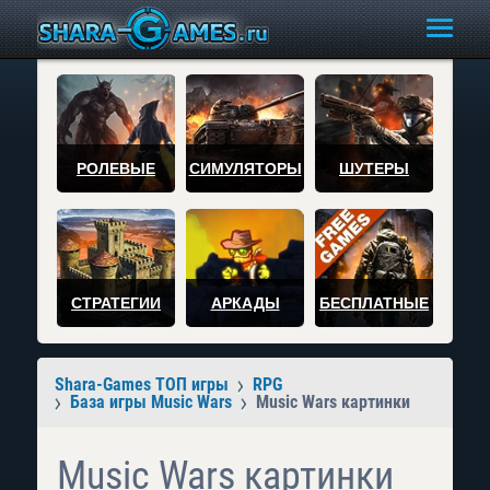
РОЛЕВЫЕ
СИМУЛЯТОРЫ
ШУТЕРЫ
СТРАТЕГИИ
АРКАДЫ
БЕСПЛАТНЫЕ
Shara-Games ТОП игры
RPG
База игры Music Wars
Music Wars картинки
Music Wars картинки