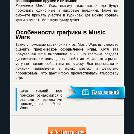
разнообразное оружие и питомцев
.
Картинки Music Wars
покажут вам, как и где будут
проходить одиночные и массовые поединки. Также вы
сможете принять участие в турнирах, где можно сорвать
куш и выиграть большую сумму денег.
Особенности графики в Music
Wars
Также с помощью
картинок из игры Music Wars
вы сможете
оценить
графическое оформление игры
. Хотя эта
браузерная игра выполнена в 2D, но графика создает
динамические и насыщенные события. Механика игры не
уступает своим собратьям по классу. Все персонажи и
локации выполнены в ярких цветах и детально
прорисованы, что дает игроку прочувствовать атмосферу
игры.
База знаний вам
База знаний
поможет ознакомится с
этапами и тонкостями
прохождения Music
Wars
Начать игру