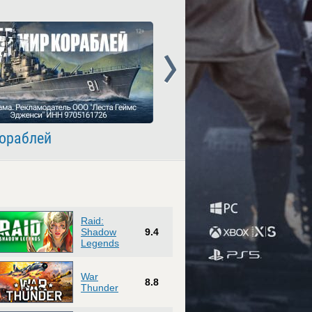
Next
ораблей
Crossout
Raid:
Shadow
9.4
Legends
War
8.8
Thunder