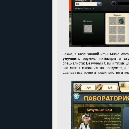
Также, в базе знаний игры Music Wa
улучшить оружие, питомцев и сту
специалиста: Безумный Сэм и Физик Ше
это может сказаться на предмете, а 
сделает все точно и правильно, но и п