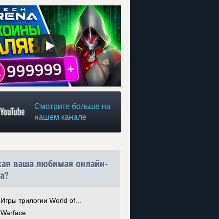
Смотрите больше на
нашем канале
кая ваша любимая онлайн-
а?
Игры трилогии World of...
Warface