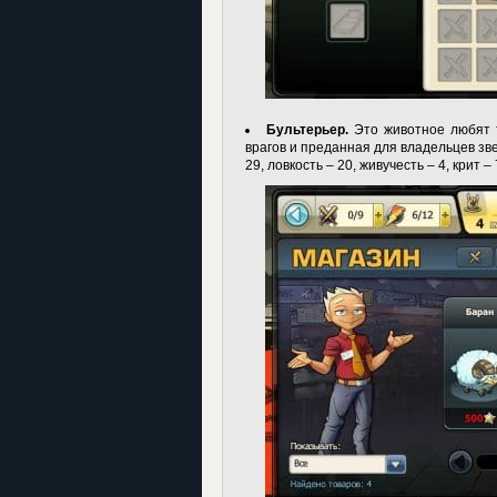
Бультерьер.
Это животное любят 
врагов и преданная для владельцев зв
29, ловкость – 20, живучесть – 4, крит – 