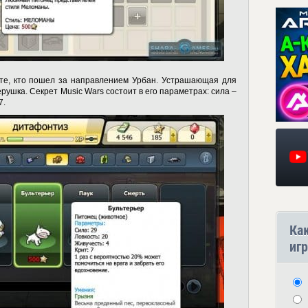
те, кто пошел за направлением Урбан. Устрашающая для
ерушка.
Секрет Music Wars
состоит в его параметрах: сила –
7.
Ка
игр