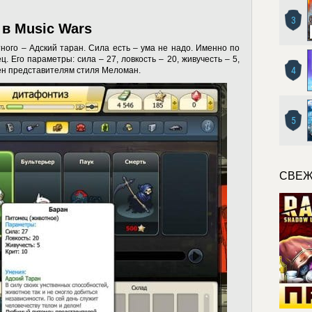
3
 в Music Wars
ного – Адский таран. Сила есть – ума не надо. Именно по
. Его параметры: сила – 27, ловкость – 20, живучесть – 5,
4
лен представителям стиля Меломан.
5
СВЕЖ