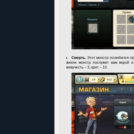
Смерть.
Этот монстр полюбился пр
жизни монстр послужит вам верой и 
живучесть – 3, крит – 10.