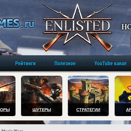
игры онлайн бе
Рейтинги
Полезное
YouTube канал
ТОРЫ
ШУТЕРЫ
СТРАТЕГИИ
А