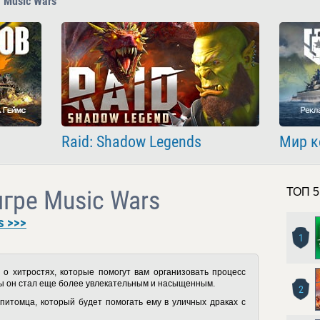
 Music Wars
Raid: Shadow Legends
Мир к
игре Music Wars
ТОП 5
s >>>
1
 о хитростях, которые помогут вам организовать процесс
бы он стал еще более увлекательным и насыщенным.
2
питомца, который будет помогать ему в уличных драках с