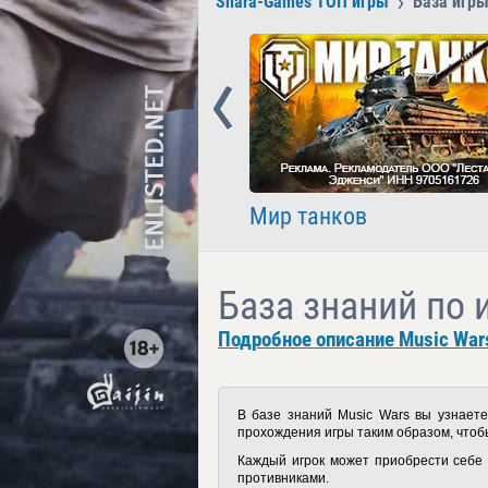
Shara-Games ТОП игры
База игры
Prev
nder
Мир танков
База знаний по 
Подробное описание Music War
В базе знаний Music Wars вы узнаете
прохождения игры таким образом, что
Каждый игрок может приобрести себе 
противниками.