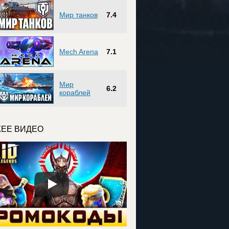
Мир танков
7.4
Mech Arena
7.1
Мир
6.2
кораблей
ЕЕ ВИДЕО