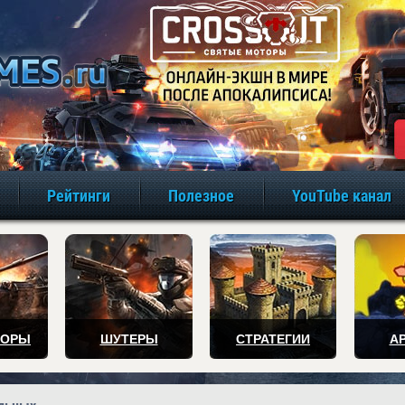
игры онлайн бе
Рейтинги
Полезное
YouTube канал
ТОРЫ
ШУТЕРЫ
СТРАТЕГИИ
А