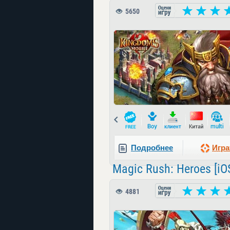
5650
Prev
Подробнее
Игра
Magic Rush: Heroes [iO
4881