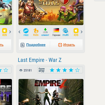
Next
Prev
Next
ть
Подробнее
Играть
Last Empire - War Z
25181