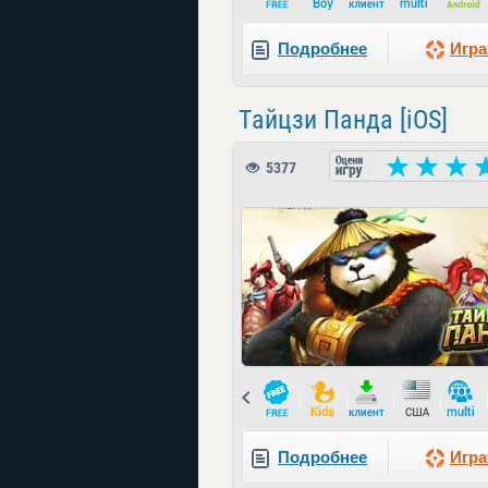
Подробнее
Игра
Тайцзи Панда [iOS]
5377
Prev
Подробнее
Игра