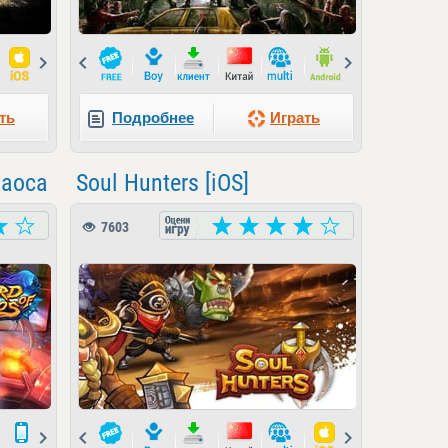
Next
Prev
Next
ть
Подробнее
Играть
Хаоса
Soul Hunters [iOS]
7603
Next
Prev
Next