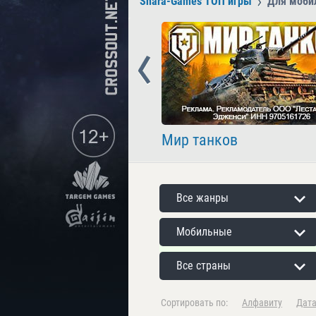
Shara-Games ТОП игры
Для моби
Prev
nder
Мир танков
Все жанры
Мобильные
Все страны
Сортировать по:
Алфавиту
Дат