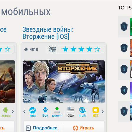
я мобильных
ТОП 5
1
ce
Звездные войны:
Вторжение [iOS]
2
4810
3
4
Next
Prev
Next
5
ть
Подробнее
Играть