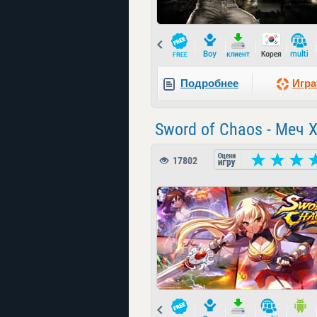
Prev
Подробнее
Игра
Sword of Chaos - Меч 
17802
Prev