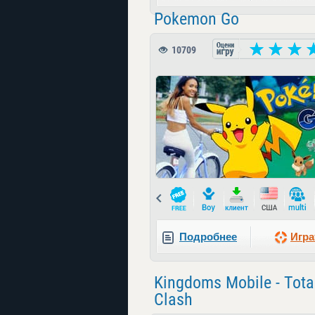
Pokemon Go
10709
Prev
Подробнее
Игра
Kingdoms Mobile - Tota
Clash