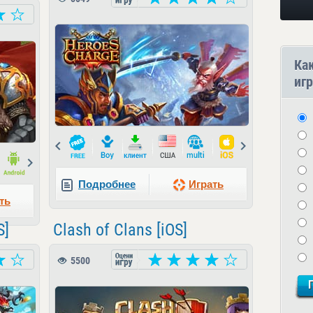
Ка
игр
Prev
Next
Next
Подробнее
Играть
ть
S]
Clash of Clans [iOS]
5500