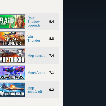
Raid:
Shadow
9.4
Legends
War
8.8
Thunder
Мир танков
7.4
Mech Arena
7.1
Мир
6.2
кораблей