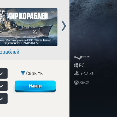
Next
ораблей
Crossout
Скрыть