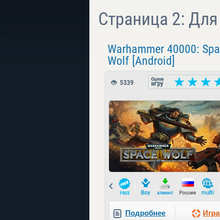
Страница 2: Дл
Warhammer 40000: Spa
Wolf [Android]
5339
Prev
Подробнее
Игра