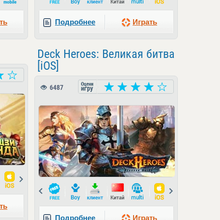
ть
Подробнее
Играть
Deck Heroes: Великая битва
[iOS]
6487
Next
Prev
Next
ть
Подробнее
Играть