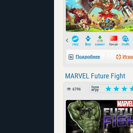
Prev
Подробнее
Игра
MARVEL Future Fight
6796