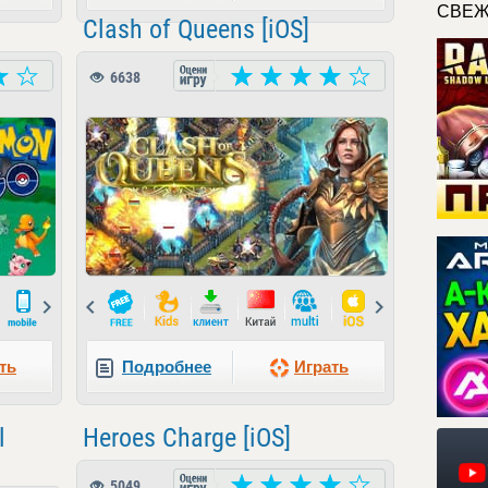
СВЕЖ
Clash of Queens [iOS]
6638
Next
Prev
Next
ть
Подробнее
Играть
l
Heroes Charge [iOS]
5049