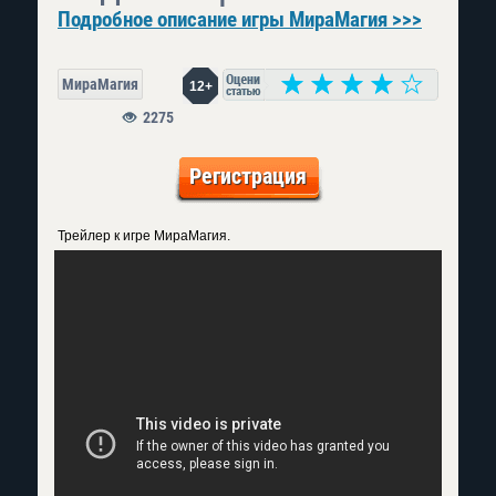
Подробное описание игры МираМагия >>>
МираМагия
12+
2275
Регистрация
Трейлер к игре МираМагия.