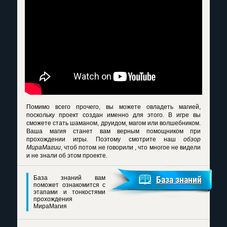
Помимо всего прочего, вы можете овладеть магией,
поскольку проект создан именно для этого. В игре вы
сможете стать шаманом, друидом, магом или волшебником.
Ваша магия станет вам верным помощником при
прохождении игры. Поэтому смотрите наш
обзор
МираМагии
, чтоб потом не говорили , что многое не видели
и не знали об этом проекте.
База знаний вам
База знаний
поможет ознакомится с
этапами и тонкостями
прохождения
МираМагия