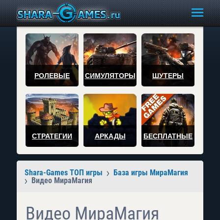
РОЛЕВЫЕ
СИМУЛЯТОРЫ
ШУТЕРЫ
СТРАТЕГИИ
АРКАДЫ
БЕСПЛАТНЫЕ
Shara-Games ТОП игры
База игры МираМагия
Видео МираМагия
Видео МираМагия