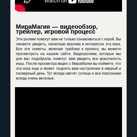
МираМагия — видеообзор,
трейлер, игровой процесс
Эти ролики помогут вам не только ознакомиться с игрой. Вы
сможете увидеть, насколько красива и интересна эта игра.
Все эти сюжеты, включая трейлер к проекту, вы можете
просмотреть на нашем сайте. Видеоролики, которые мы
для вас подобрали, помогут вам увидеть все красочность
игры. После просмотра
видео с МираМагии
вы поймете, что
эта игра еще и может поднять вам настроение в хмурый и
пасмурный день. Тут всегда светит солнце и все персонажи
всегда очень веселые.