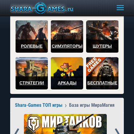
РОЛЕВЫЕ
СИМУЛЯТОРЫ
ШУТЕРЫ
СТРАТЕГИИ
АРКАДЫ
БЕСПЛАТНЫЕ
Shara-Games ТОП игры
База игры МираМагия
Prev
Next