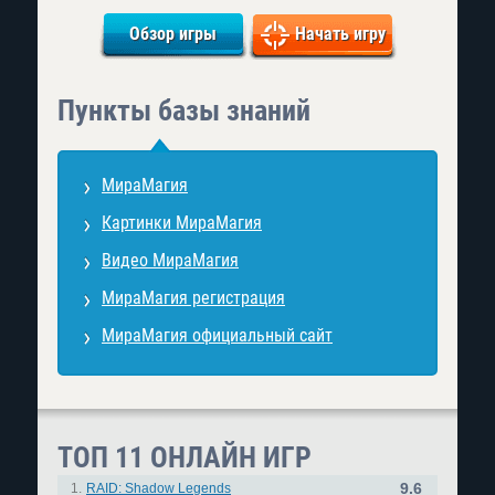
Обзор игры
Начать игру
Пункты базы знаний
МираМагия
Картинки МираМагия
Видео МираМагия
МираМагия регистрация
МираМагия официальный сайт
ТОП 11 ОНЛАЙН ИГР
9.6
1.
RAID: Shadow Legends