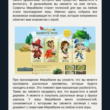
своего дракончика, которого вам предстоит вырастить и
воспитать. В дальнейшем вы сможете на нем летать.
Секреты МираМагии станет полезной для вас на любом
этапе прохождения игры. Именно здесь собрана вся
возможная информация по этой игре, которая непременно
облегчит вам знакомство с игрой.
При прохождении МираМагии вы узнаете, что вы можете
п
родавать различные предметы
, которые будете
находить в игре. Это поможет вам хорошенько разбогатеть.
Также, вы сможете продавать все, что вырастите в своей
деревне. А можете и
покупать различные вещи у других
игроков
. У игры МираМагия много особенностей,
ознакомиться с которыми вы сможете заглянув с наш
документ с секретами МираМагии на любом этапе игры.