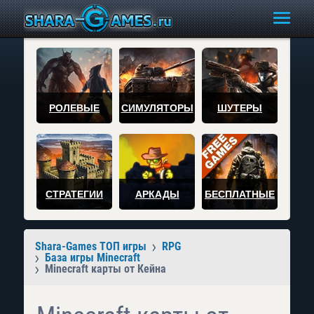
РОЛЕВЫЕ
СИМУЛЯТОРЫ
ШУТЕРЫ
СТРАТЕГИИ
АРКАДЫ
БЕСПЛАТНЫЕ
Shara-Games ТОП игры
RPG
База игры Minecraft
Minecraft карты от Кейна