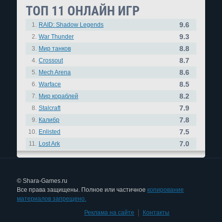
ТОП 11 ОНЛАЙН ИГР
9.6
1.
RAID: Shadow Legends
9.3
2.
War Thunder
8.8
3.
Мир танков
8.7
4.
Crossout
8.6
5.
Mech Arena
8.5
6.
Warface
8.2
7.
Мир кораблей
7.9
8.
Stalcraft
7.8
9.
Калибр
7.5
10.
Enlisted
7.0
11.
Lost Ark
© Shara-Games.ru
Все права защищены. Полное или частичное
копирование
материалов запрещено.
Реклама на сайте
|
Контакты