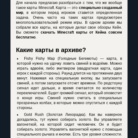
Для начала предлагаю разобраться с тем, что же вообще
такое карты Minecraft. Карта — это
специально созданный
мир
, в котором перед игроком ставится определенная
задача. Очень часто на таких картах предусмотрен
многопользовательский режим игры. В одном архиве мы
собрали все карты, на которые делал свои обзоры Кейн.
Вы сможете
скачать Minecraft карты от Кейна совсем
бесплатно
.
Какие карты в архиве?
Fishy Fishy Map (Голодные Бегемоты) — карта, в
которой нужно на удочку ловить свиней в водоёме. Можно
играть вдвоём, либо вчетвером (квадратная карта, один
игрок с каждой стороны). Раунд длится на протяжении двух
минут. Нажимая на специальную кнопку, вы запускаете
свиней, а потом запускаете отсчет времени. По редстоуну
сигнал идет дальше, и время считается по количеству
переключателей. Будет громкий сигнал, который оповестит
о конце игры. Свиней нужно считать в специальных
прозрачных колбах, в которые можно спуститься с каждой
стороны.
Gold Rush (Золотая Лихорадка). Как вы наверное
догадались, тут нужно собирать золото. Вы управляете
вагонеткой, на которой сидит человечек. Он и будет
собирать золото. Управлять вагонеткой нужно с помощью
специального рычага и кнопки. Есть три уровня сложности.