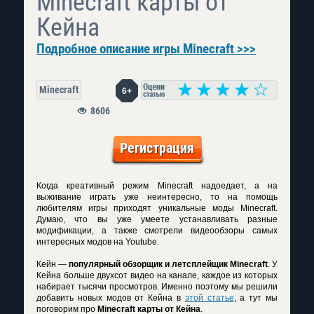
Minecraft карты от
Кейна
Подробное описание игры Minecraft >>>
Minecraft
6+
8606
Регистрация
Когда креативный режим Minecraft надоедает, а на
выживание играть уже неинтересно, то на помощь
любителям игры приходят уникальные моды Minecraft.
Думаю, что вы уже умеете устанавливать разные
модификации, а также смотрели видеообзоры самых
интересных модов на Youtube.
Кейн —
популярный обзорщик и летсплейщик Minecraft
. У
Кейна больше двухсот видео на канале, каждое из которых
набирает тысячи просмотров. Именно поэтому мы решили
добавить новых модов от Кейна в
этой статье
, а тут мы
поговорим про
Minecraft карты от Кейна
.