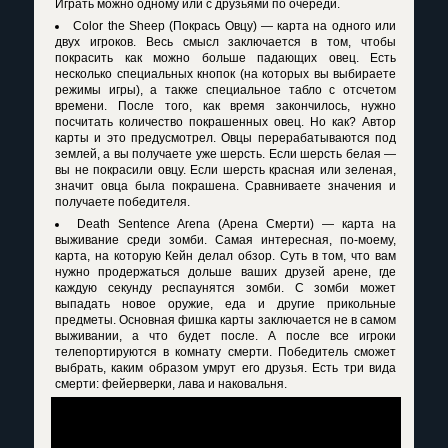
Играть можно одному или с друзьями по очереди.
Color the Sheep (Покрась Овцу) — карта на одного или
двух игроков. Весь смысл заключается в том, чтобы
покрасить как можно больше падающих овец. Есть
несколько специальных кнопок (на которых вы выбираете
режимы игры), а также специальное табло с отсчетом
времени. После того, как время закончилось, нужно
посчитать количество покрашенных овец. Но как? Автор
карты и это предусмотрел. Овцы перерабатываются под
землей, а вы получаете уже шерсть. Если шерсть белая —
вы не покрасили овцу. Если шерсть красная или зеленая,
значит овца была покрашена. Сравниваете значения и
получаете победителя.
Death Sentence Arena (Арена Смерти) — карта на
выживание среди зомби. Самая интересная, по-моему,
карта, на которую Кейн делал обзор. Суть в том, что вам
нужно продержаться дольше ваших друзей арене, где
каждую секунду респаунятся зомби. С зомби может
выпадать новое оружие, еда и другие прикольные
предметы. Основная фишка карты заключается не в самом
выживании, а что будет после. А после все игроки
телепортируются в комнату смерти. Победитель сможет
выбрать, каким образом умрут его друзья. Есть три вида
смерти: фейерверки, лава и наковальня.