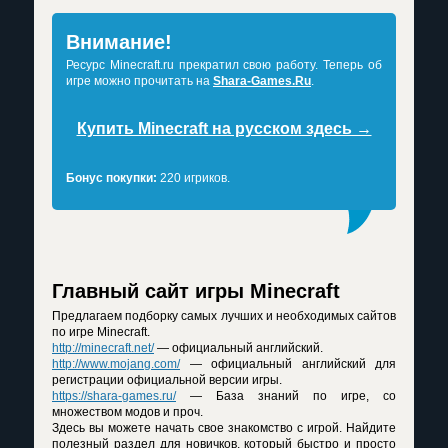
Внимание!
Ресурс Minecraft.ru прекратил свою работу. Теперь об
игре можно прочитать на
Shara-Games.Ru
.
Купить Minecraft на русском здесь →
Бонус покупки:
220 игриков.
Главный сайт игры Minecraft
Предлагаем подборку самых лучших и необходимых сайтов
по игре Minecraft.
http://minecraft.net/
— официальный английский.
http://www.mojang.com/
— официальный английский для
регистрации официальной версии игры.
https://shara-games.ru/
— База знаний по игре, со
множеством модов и проч.
Здесь вы можете начать свое знакомство с игрой. Найдите
полезный раздел для новичков, который быстро и просто