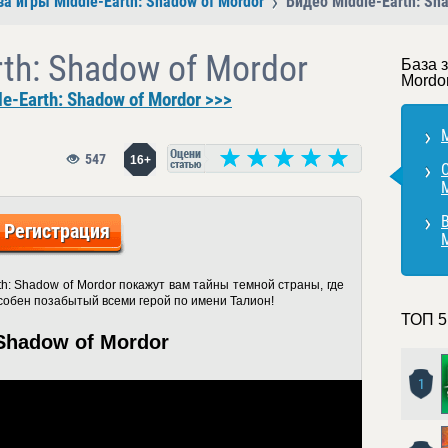
за игры Middle-Earth: Shadow of Mordor
Видео Middle-Earth: Sh
th: Shadow of Mordor
База з
Mordo
e-Earth: Shadow of Mordor >>>
M
547
16+
В
Регистрация
h: Shadow of Mordor покажут вам тайны темной страны, где
пособен позабытый всеми герой по имени Талион!
ТОП 5
 Shadow of Mordor
1