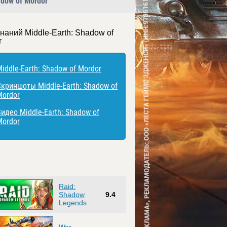
adow of Mordor
наний Middle-Earth: Shadow of
r
iddle-Earth: Shadow of Mordor
Скриншоты Middle-Earth: Shadow of
Mordor
идео Middle-Earth: Shadow of
Mordor
Raid:
Shadow
9.4
Legends