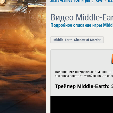
Shara-Games ТОП игры
RPG
Ба
Видео Middle-Ear
Подробное описание игры Middl
Middle-Earth: Shadow of Mordor
Видеоролики по брутальной Middle-Eart
зло снова восстает. Узнайте, на что с
Трейлер Middle-Earth: