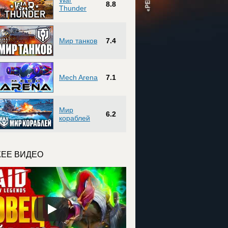
War
8.8
Thunder
Мир танков
7.4
Mech Arena
7.1
Мир
6.2
кораблей
ЕЕ ВИДЕО