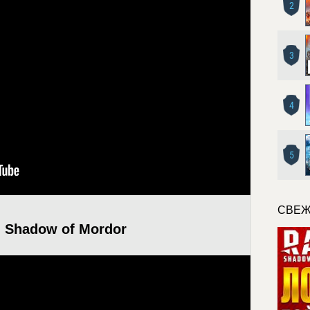
2
3
4
5
СВЕЖ
: Shadow of Mordor