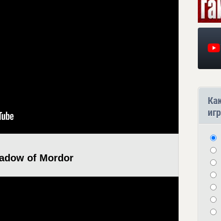
Ка
игр
hadow of Mordor