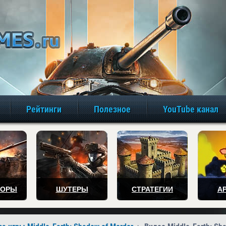
игры онлайн бе
Рейтинги
Полезное
YouTube канал
ТОРЫ
ШУТЕРЫ
СТРАТЕГИИ
А