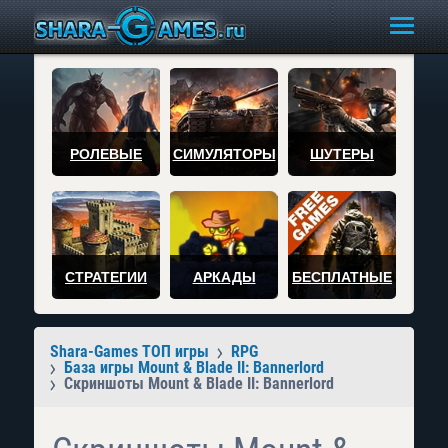
РОЛЕВЫЕ
СИМУЛЯТОРЫ
ШУТЕРЫ
СТРАТЕГИИ
АРКАДЫ
БЕСПЛАТНЫЕ
Shara-Games ТОП игры
RPG
База игры Mount & Blade II: Bannerlord
Скриншоты Mount & Blade II: Bannerlord