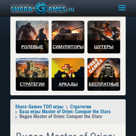
РОЛЕВЫЕ
СИМУЛЯТОРЫ
ШУТЕРЫ
СТРАТЕГИИ
АРКАДЫ
БЕСПЛАТНЫЕ
Shara-Games ТОП игры
Стратегии
База игры Master of Orion: Conquer the Stars
Видео Master of Orion: Conquer the Stars