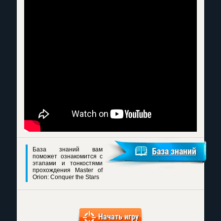
База знаний вам
База знаний
поможет ознакомится с
этапами и тонкостями
прохождения Master of
Orion: Conquer the Stars
Начать игру