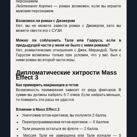
персонажем.
Лейтенант Кортез
— роман возможен, если вы играете
мужским персонажем.
Возможен ли роман с Джокером
Нет, вы не можете завести роман с Джокером, зато вы
можете свести его с СУЗИ.
Можно ли соблазнить Тали или Гарруса, если в
предыдущей части у меня не было с ними романа?
Нет, романтические отношения с Джек, Мирандой, Тали и
Гарусом возможны только при условии, что у вас был с
ними роман во второй части игры.
Дипломатические хитрости Mass
Effect 3
Как примирить кварианцев и гетов
Возможность примирения зависит от ряда факторов. В
сумме вы должны набрать 5-7 очков. Если набрать меньше,
то помирить эти расы не удастся.
Влияние в Mass Effect 2
Уничтожив гетов-еретиков, вы получите 2 балла.
Перепрограммировав гетов-еритиков — 0 баллов.
Тали решила остаться во флоте — 2 балла.
Миссия Тали не завершена или Тали изгнали — 0