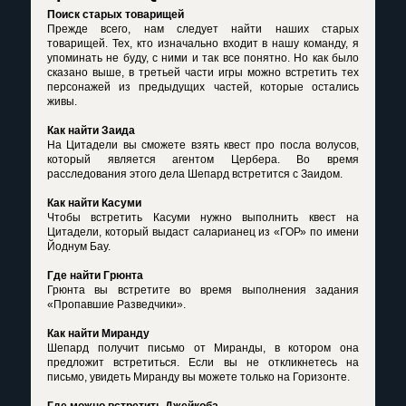
Поиск старых товарищей
Прежде всего, нам следует найти наших старых
товарищей. Тех, кто изначально входит в нашу команду, я
упоминать не буду, с ними и так все понятно. Но как было
сказано выше, в третьей части игры можно встретить тех
персонажей из предыдущих частей, которые остались
живы.
Как найти Заида
На Цитадели вы сможете взять квест про посла волусов,
который является агентом Цербера. Во время
расследования этого дела Шепард встретится с Заидом.
Как найти Касуми
Чтобы встретить Касуми нужно выполнить квест на
Цитадели, который выдаст саларианец из «ГОР» по имени
Йоднум Бау.
Где найти Грюнта
Грюнта вы встретите во время выполнения задания
«Пропавшие Разведчики».
Как найти Миранду
Шепард получит письмо от Миранды, в котором она
предложит встретиться. Если вы не откликнетесь на
письмо, увидеть Миранду вы можете только на Горизонте.