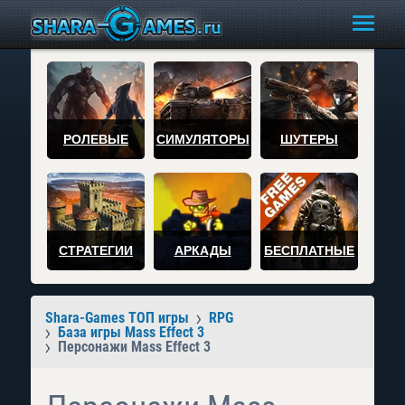
РОЛЕВЫЕ
СИМУЛЯТОРЫ
ШУТЕРЫ
СТРАТЕГИИ
АРКАДЫ
БЕСПЛАТНЫЕ
Shara-Games ТОП игры
RPG
База игры Mass Effect 3
Персонажи Mass Effect 3