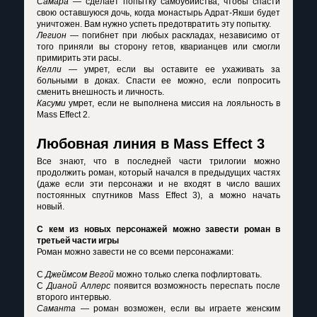
Самара
— сделает попытку самоубийства, чтобы спасти
свою оставшуюся дочь, когда монастырь Адрат-Якши будет
уничтожен. Вам нужно успеть предотвратить эту попытку.
Легион
— погибнет при любых раскладах, независимо от
того приняли вы сторону гетов, кварианцев или смогли
примирить эти расы.
Келли
— умрет, если вы оставите ее ухаживать за
больными в доках. Спасти ее можно, если попросить
сменить внешность и личность.
Касуми
умрет, если не выполнена миссия на лояльность в
Mass Effect 2.
Любовная линия в Mass Effect 3
Все знают, что в последней части трилогии можно
продолжить роман, который начался в предыдущих частях
(даже если эти персонажи и не входят в число ваших
постоянных спутников Mass Effect 3), а можно начать
новый.
С кем из новых персонажей можно завести роман в
третьей части игры
Роман можно завести не со всеми персонажами:
С
Джеймсом Вегой
можно только слегка пофлиртовать.
С
Дианой Аллерс
появится возможность переспать после
второго интервью.
Саманта
— роман возможен, если вы играете женским