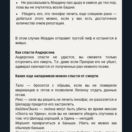
Не рассказывать Мордину про дыру в завесе до тех пор,
пока вы не очутитесь возле башни.
Убедить его, что генофаг лечить еще слишком рано —
добиться этого можно, если у вас есть достаточное
количество очков репутации.
В этом случае Мордин отправит пустой лиф и останется в
живых.
Как спасти Андерсона
Андерсона спасти не удастся, вы сможете только
отсрочить его смерть. Т.е. даже если Призрак его не убьет,
адмирал скончается от полученных ран немного позже.
Каких еще напарников можно спасти от смерти
Тали
— бросится с обрыва, если вы не помирили
кварианцев и гетов и позволили Легиону отдать данные
гетам.
Рекс
— сели вы решить не лечить генофаг, он разозлится и
Шепарду придется его застрелить.
Кайден/Эшли
— он/она могут быть убиты во время миссии
«Охота на Удину», если вы не сможете убедить спутника в
том, что Шепард хороший, а Удина — негодяй.
Моринт
превратиться в баньши. Убить ее можно как
обычную баньши.