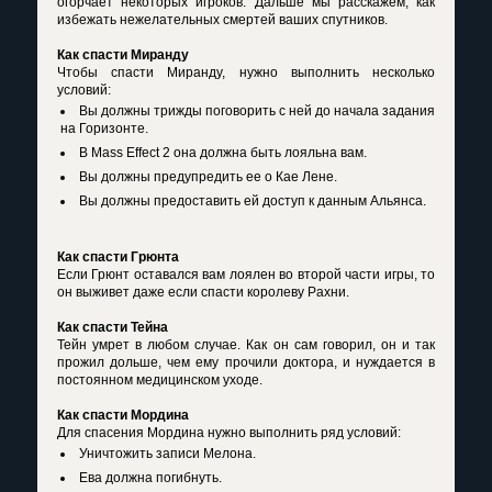
огорчает некоторых игроков. Дальше мы расскажем, как
избежать нежелательных смертей ваших спутников.
Как спасти Миранду
Чтобы спасти Миранду, нужно выполнить несколько
условий:
Вы должны трижды поговорить с ней до начала задания
на Горизонте.
В Mass Effect 2 она должна быть лояльна вам.
Вы должны предупредить ее о Кае Лене.
Вы должны предоставить ей доступ к данным Альянса.
Как спасти Грюнта
Если Грюнт оставался вам лоялен во второй части игры, то
он выживет даже если спасти королеву Рахни.
Как спасти Тейна
Тейн умрет в любом случае. Как он сам говорил, он и так
прожил дольше, чем ему прочили доктора, и нуждается в
постоянном медицинском уходе.
Как спасти Мордина
Для спасения Мордина нужно выполнить ряд условий:
Уничтожить записи Мелона.
Ева должна погибнуть.