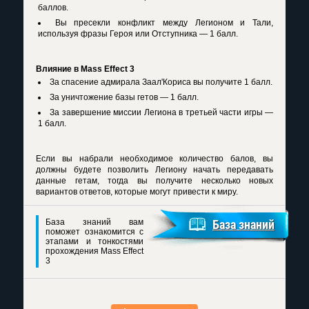
баллов.
Вы пресекли конфликт между Легионом и Тали,
используя фразы Героя или Отступника — 1 балл.
Влияние в Mass Effect 3
За спасение адмирала Заал'Кориса вы получите 1 балл.
За уничтожение базы гетов — 1 балл.
За завершение миссии Легиона в третьей части игры —
1 балл.
Если вы набрали необходимое количество балов, вы
должны будете позволить Легиону начать передавать
данные гетам, тогда вы получите несколько новых
вариантов ответов, которые могут привести к миру.
База знаний вам
База знаний
поможет ознакомится с
этапами и тонкостями
прохождения Mass Effect
3