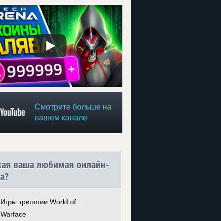
Смотрите больше на
нашем канале
кая ваша любимая онлайн-
а?
Игры трилогии World of...
Warface