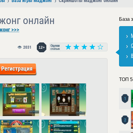
ры
База игры Маджонг
Скриншоты Маджонг онлайн
жонг онлайн
База 
жонг >>>
2031
12+
Регистрация
ТОП 5
1
2