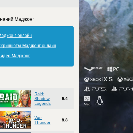
знаний Маджонг
Маджонг онлайн
Скриншоты Маджонг онлайн
Видео Маджонг
Raid:
Shadow
9.4
Legends
War
8.8
Thunder