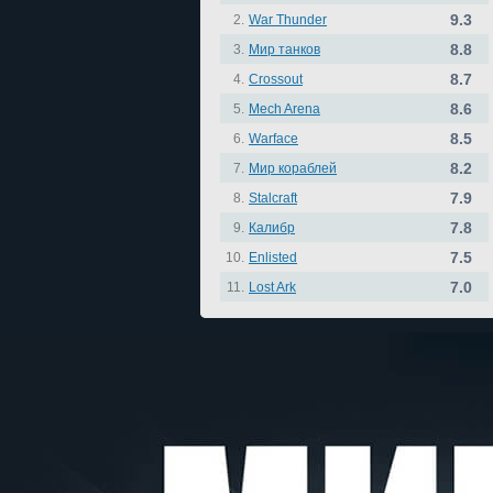
9.3
2.
War Thunder
8.8
3.
Мир танков
8.7
4.
Crossout
8.6
5.
Mech Arena
8.5
6.
Warface
8.2
7.
Мир кораблей
7.9
8.
Stalcraft
7.8
9.
Калибр
7.5
10.
Enlisted
7.0
11.
Lost Ark