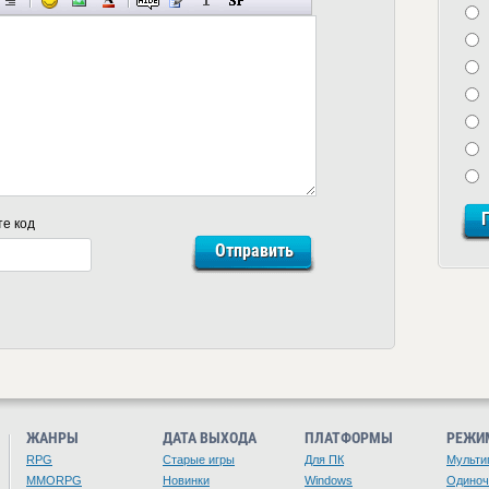
те код
ЖАНРЫ
ДАТА ВЫХОДА
ПЛАТФОРМЫ
РЕЖИ
RPG
Старые игры
Для ПК
Мульти
MMORPG
Новинки
Windows
Одино