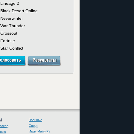
Lineage 2
Black Desert Online
Neverwinter
War Thunder
Crossout
Fortnite
Star Conflict
М
Военные
Спорт
плеер
Игры Майл.Ру
чные