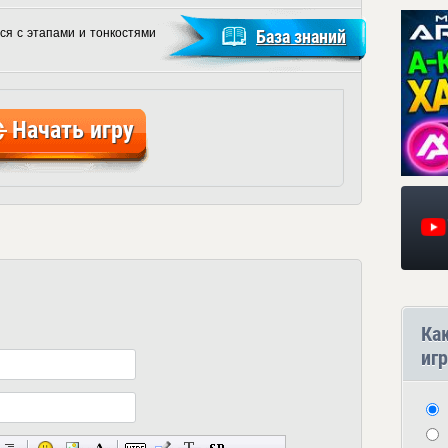
ся с этапами и тонкостями
База знаний
Начать игру
Ка
игр