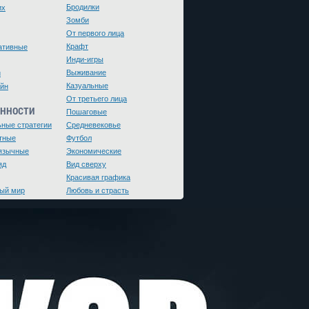
Бродилки
их
Зомби
От первого лица
Крафт
ативные
Инди-игры
Выживание
и
Казуальные
йн
От третьего лица
ЕННОСТИ
Пошаговые
ьные стратегии
Средневековье
тные
Футбол
язычные
Экономические
яд
Вид сверху
Красивая графика
ый мир
Любовь и страсть