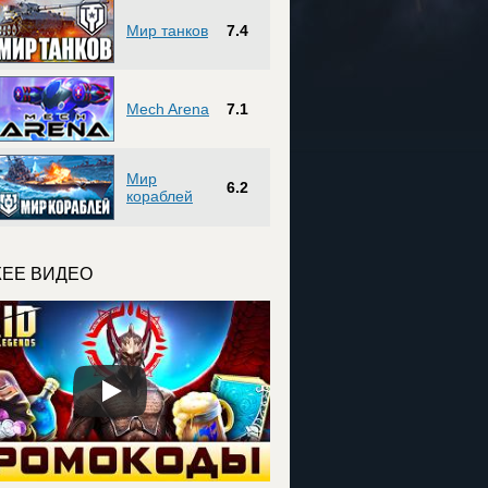
Мир танков
7.4
Mech Arena
7.1
Мир
6.2
кораблей
ЕЕ ВИДЕО