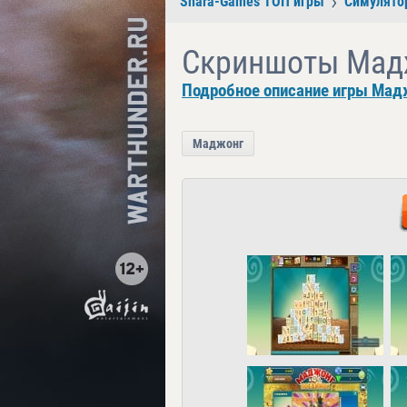
Shara-Games ТОП игры
Симулято
Скриншоты Мад
Подробное описание игры Мад
Маджонг