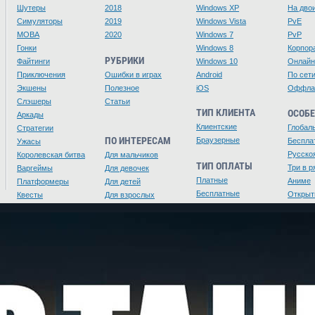
Шутеры
2018
Windows XP
На дво
Симуляторы
2019
Windows Vista
PvE
MOBA
2020
Windows 7
PvP
Гонки
Windows 8
Корпор
РУБРИКИ
Файтинги
Windows 10
Онлайн
Приключения
Ошибки в играх
Android
По сет
Экшены
Полезное
iOS
Оффла
Слэшеры
Статьи
ТИП КЛИЕНТА
ОСОБ
Аркады
Клиентские
Глобал
Стратегии
ПО ИНТЕРЕСАМ
Браузерные
Беспла
Ужасы
Русско
Королевская битва
Для мальчиков
ТИП ОПЛАТЫ
Три в р
Варгеймы
Для девочек
Платные
Аниме
Платформеры
Для детей
Бесплатные
Открыт
Квесты
Для взрослых