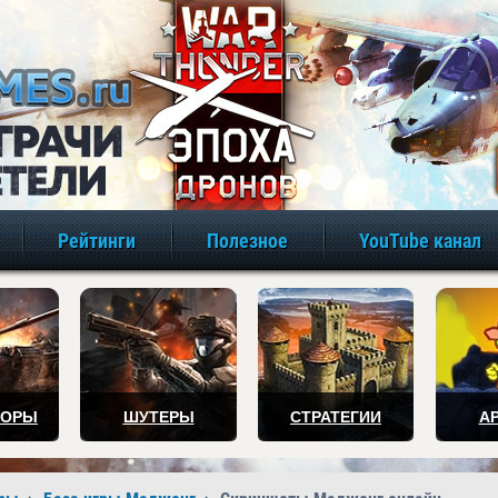
игры онлайн бе
Рейтинги
Полезное
YouTube канал
ТОРЫ
ШУТЕРЫ
СТРАТЕГИИ
А