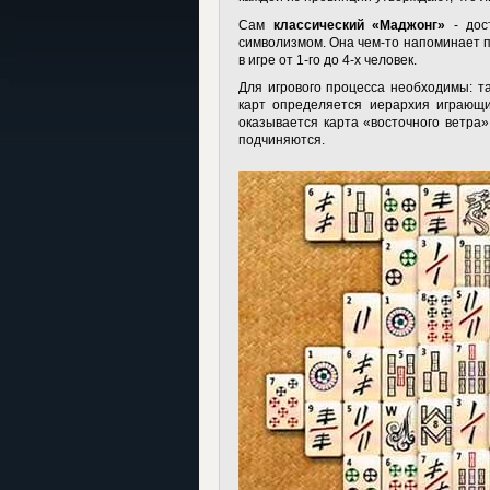
Сам
классический «Маджонг»
- дост
символизмом. Она чем-то напоминает п
в игре от 1-го до 4-х человек.
Для игрового процесса необходимы: та
карт определяется иерархия играющих
оказывается карта «восточного ветра
подчиняются.