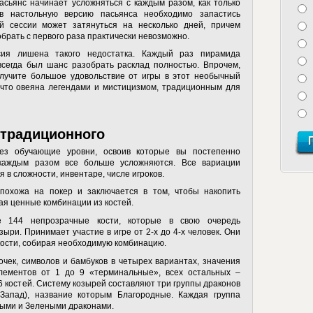
асьянс начинает усложняться с каждым разом, как только
 в настольную версию пасьянса необходимо запастись
й сессии может затянуться на несколько дней, причем
брать с первого раза практически невозможно.
ия лишена такого недостатка. Каждый раз пирамида
всегда был шанс разобрать расклад полностью. Впрочем,
олучите большое удовольствие от игры в этот необычный
 что овеяна легендами и мистицизмом, традиционным для
 традиционного
ез обучающие уровни, освоив которые вы постепенно
 каждым разом все больше усложняются. Все вариации
 в сложности, инвентаре, числе игроков.
похожа на покер и заключается в том, чтобы накопить
вая ценные комбинации из костей.
ке 144 непрозрачные кости, которые в свою очередь
ыри. Принимает участие в игре от 2-х до 4-х человек. Они
кости, собирая необходимую комбинацию.
чек, символов и бамбуков в четырех вариантах, значения
элементов от 1 до 9 «терминальные», всех остальных –
6 костей. Систему козырей составляют три группы драконов
 Запад), название которым Благородные. Каждая группа
лыми и Зелеными драконами.