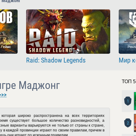
ы Маджонг
Raid: Shadow Legends
Мир к
игре Маджонг
ТОП 5
>>>
1
 которая широко распространена на всех территориях
ремя существует большое количество разновидностей, а
2
зные варианты варьируются не только от страны к стране,
ру в каждой провинции играют по своим правилам, причем в
лишь они играют по исконным правилам.