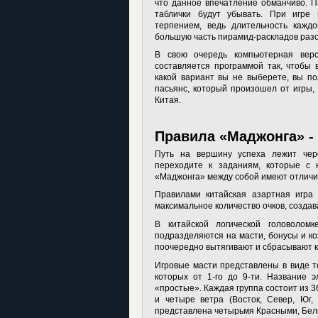
что данное впечатление обманчиво. П
таблички будут убывать. При игре
терпением, ведь длительность каждо
большую часть пирамид-раскладов разо
В свою очередь компьютерная верс
составляется программой так, чтобы 
какой вариант вы не выберете, вы п
пасьянс, который произошел от игры,
Китая.
Правила «Маджонга» -
Путь на вершину успеха лежит чер
переходите к заданиям, которые с
«Маджонга» между собой имеют отличия
Правилами китайская азартная игра 
максимальное количество очков, созда
В китайской логической головолом
подразделяются на масти, бонусы и коз
поочередно вытягивают и сбрасывают 
Игровые масти представлены в виде то
которых от 1-го до 9-ти. Название 
«простые». Каждая группа состоит из 3
и четыре ветра (Восток, Север, Юг,
представлена четырьмя Красными, Бе