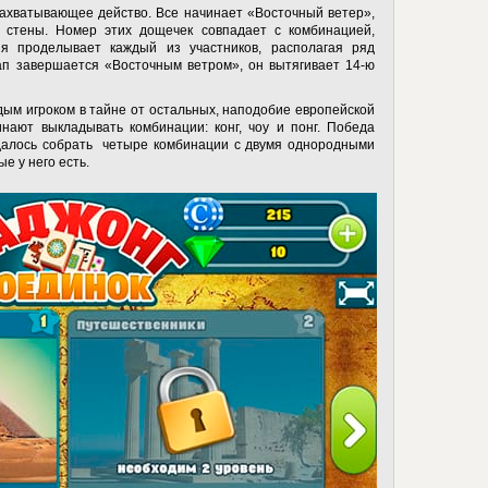
захватывающее действо. Все начинает «Восточный ветер»,
 стены. Номер этих дощечек совпадает с комбинацией,
ия проделывает каждый из участников, располагая ряд
ап завершается «Восточным ветром», он вытягивает 14-ю
ым игроком в тайне от остальных, наподобие европейской
инают выкладывать комбинации: конг, чоу и понг. Победа
удалось собрать четыре комбинации с двумя однородными
е у него есть.