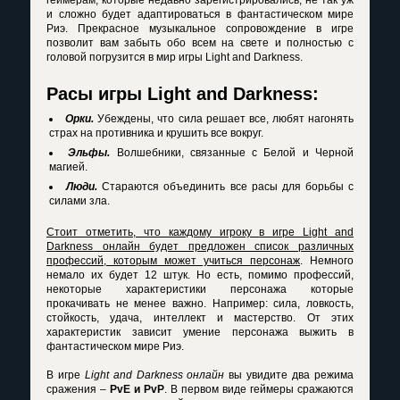
и сложно будет адаптироваться в фантастическом мире
Риэ. Прекрасное музыкальное сопровождение в игре
позволит вам забыть обо всем на свете и полностью с
головой погрузится в мир игры Light and Darkness.
Расы игры Light and Darkness:
Орки.
Убеждены, что сила решает все, любят нагонять
страх на противника и крушить все вокруг.
Эльфы.
Волшебники, связанные с Белой и Черной
магией.
Люди.
Стараются объединить все расы для борьбы с
силами зла.
Стоит отметить, что каждому игроку
в игре Light and
Darkness онлайн
будет предложен список различных
профессий, которым может учиться персонаж
. Немного
немало их будет 12 штук. Но есть, помимо профессий,
некоторые характеристики персонажа которые
прокачивать не менее важно. Например: сила, ловкость,
стойкость, удача, интеллект и мастерство. От этих
характеристик зависит умение персонажа выжить в
фантастическом мире Риэ.
В игре
Light and Darkness онлайн
вы увидите два режима
сражения –
PvE и PvP
. В первом виде геймеры сражаются