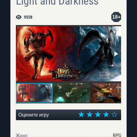
Light and Darkness
18+
9558
Оцените игру
Жанр:
RPG