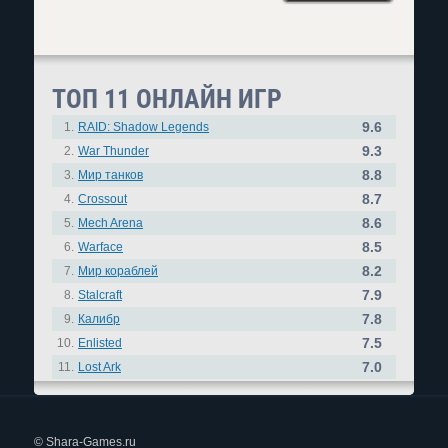
ТОП 11 ОНЛАЙН ИГР
9.6
1.
RAID: Shadow Legends
9.3
2.
War Thunder
8.8
3.
Мир танков
8.7
4.
Crossout
8.6
5.
Mech Arena
8.5
6.
Warface
8.2
7.
Мир кораблей
7.9
8.
Stalcraft
7.8
9.
Калибр
7.5
10.
Enlisted
7.0
11.
Lost Ark
© Shara-Games.ru