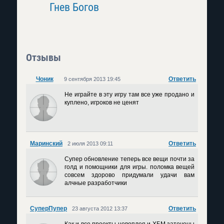
Гнев Богов
Rakshas
Отзывы
Чоник
Ответить
9 сентября 2013 19:45
Не играйте в эту игру там все уже продано и
куплено, игроков не ценят
Маринский
Ответить
2 июля 2013 09:11
Супер обновление теперь все вещи почти за
голд и помощники для игры. поломка вещей
совсем здорово придумали удачи вам
алчные разработчики
СуперПупер
Ответить
23 августа 2012 13:37