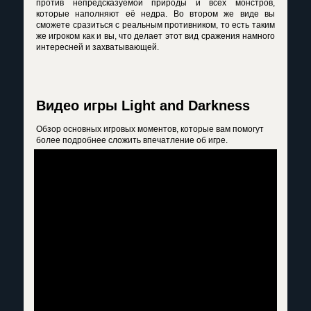
против непредсказуемой природы и всех монстров,
которые наполняют её недра. Во втором же виде вы
сможете сразиться с реальным противником, то есть таким
же игроком как и вы, что делает этот вид сражения намного
интересней и захватывающей.
Видео игры Light and Darkness
Обзор основных игровых моментов, которые вам помогут
более подробнее сложить впечатление об игре.