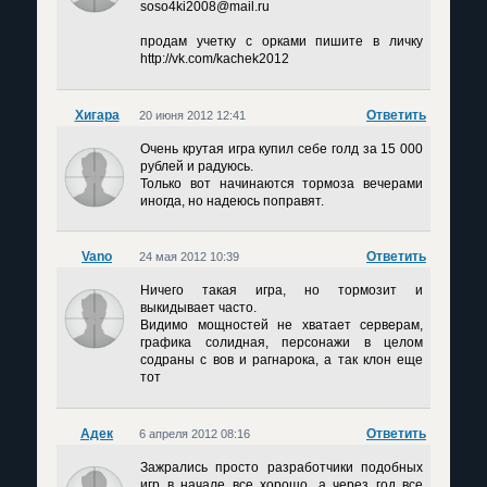
soso4ki2008@mail.ru
продам учетку с орками пишите в личку
http://vk.com/kachek2012
Хигара
Ответить
20 июня 2012 12:41
Очень крутая игра купил себе голд за 15 000
рублей и радуюсь.
Только вот начинаются тормоза вечерами
иногда, но надеюсь поправят.
Vano
Ответить
24 мая 2012 10:39
Ничего такая игра, но тормозит и
выкидывает часто.
Видимо мощностей не хватает серверам,
графика солидная, персонажи в целом
содраны с вов и рагнарока, а так клон еще
тот
Адек
Ответить
6 апреля 2012 08:16
Зажрались просто разработчики подобных
игр в начале все хорошо, а через год все