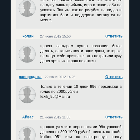
Как и все проекты новоплея и ХБМ заточены
на одну лишь прибыль, игра в такое себя не
уважать. Так что как не рисуйся на видео и
картинках баги и поддержка останутся на
месте.
колян
Ответить
27 июня 2012 15:56
проект лагадром нужно название было
делать, остались почти одни доны, которые
не могут себе признатся что потратили кучу
денег зря и их в грош не ставят
распродажа
Ответить
22 июня 2012 14:26
Только в течении 10 дней 99е персонажи в
голде по 2000рублей
lexik_95@Mail.ru
Айвас
Ответить
21 июня 2012 11:55
продаю учетки с персонажами 99х уровней
дешево от 300-1000 рублей, писать на скайп
lexikon_951 или на электронную почту