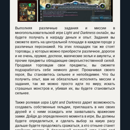
Выполняя различные задания и миссии в
многопользовательской игре
Light and Darkness онлайн
, вы
будете получать в награду деньги и опыт. Задания вы
сможете взять на центральной площади в каждом городе у
различных персонажей. На этих площадях так же стоят
торговцы, у которых можно приобрести различное, дорогое
и не очень, оружие, доспехи, магические зелья и амулеты, и
прочие предметы обладающие сверхъестественной силой.
Продавая торговцам свои предметы, вы сможете
подзаработать себе немного денег. Прокачивая своего
героя, Вы становитесь сильнее и непобедимее. Что бы
получить опыт, вам не обязательно исполнять миссии и
задания, так же можно просто идти по миру, искать
страшных монстров и, убивая их, вы будете становиться
сильнее.
Также ролевая
игра Light and Darkness
дарит возможность
создавать собственные гильдии, приглашать в них своих
друзей и с ними осаждать или захватывать вражеские
замки. Дойдя до определенного момента в игре, Вы должны
будете определиться, и сделать выбор за какую расу
дальше будете продолжать сражаться, а кто отныне станет