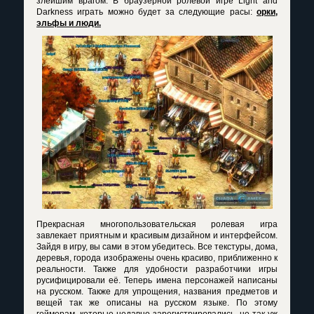
злейшим врагом. В браузерной ролевой игре Light and
Darkness играть можно будет за следующие расы:
орки,
эльфы и люди.
Прекрасная многопользовательская ролевая игра
завлекает приятным и красивым дизайном и интерфейсом.
Зайдя в игру, вы сами в этом убедитесь. Все текстуры, дома,
деревья, города изображены очень красиво, приближенно к
реальности. Также для удобности разработчики игры
русифицировали её. Теперь имена персонажей написаны
на русском. Также для упрощения, названия предметов и
вещей так же описаны на русском языке. По этому
геймерам, которые недавно зарегистрировались, не так уж