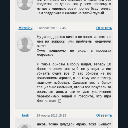
сводится на деньги, как у всех. поэтому я
лучше в мировые вов и прочее буду гонять.
Там поддержка и баланс не такой глупый.
Miroslav
Ответить
3 апреля 2012 12:45
Ну да поддержка ничего не знает и ответы в
ней на вопросы или проблемы неделями
висят.
Хуже поддержки не видел в проектах
подобных
Я такие обновы в гробу видал, теперь 10
банок лечения маг мой не утащит и его
убивать будут все. У вас обновы не по
пожеланиям игроков, а по тому что в голову
главному взбредет. Сделали вес у банок
специально большим, чтобы все покупали за
реальные деньги свитки для увеличения
переносимых вещей и говорите, что игра
бесплатная :)))
tash
Ответить
29 марта 2012 15:23
nikos
, точно флудер) Играю, тоже бывают