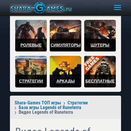
РОЛЕВЫЕ
СИМУЛЯТОРЫ
ШУТЕРЫ
СТРАТЕГИИ
АРКАДЫ
БЕСПЛАТНЫЕ
Shara-Games ТОП игры
Стратегии
База игры Legends of Runeterra
Видео Legends of Runeterra