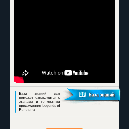
База знаний вам
База знаний
поможет ознакомится с
этапами и тонкостями
прохождения Legends of
Runeterra