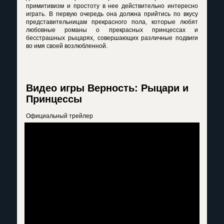
примитивизм и простоту в нее действительно интересно
играть. В первую очередь она должна прийтись по вкусу
представительницам прекрасного пола, которые любят
любовные романы о прекрасных принцессах и
бесстрашных рыцарях, совершающих различные подвиги
во имя своей возлюбленной.
Видео игры Верность: Рыцари и
Принцессы
Официальный трейлер