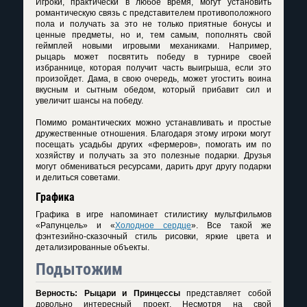
Игроки, практически в любое время, могут установить
романтическую связь с представителем противоположного
пола и получать за это не только приятные бонусы и
ценные предметы, но и, тем самым, пополнять свой
геймплей новыми игровыми механиками. Например,
рыцарь может посвятить победу в турнире своей
избраннице, которая получит часть выигрыша, если это
произойдет. Дама, в свою очередь, может угостить воина
вкусным и сытным обедом, который прибавит сил и
увеличит шансы на победу.
Помимо романтических можно устанавливать и простые
дружественные отношения. Благодаря этому игроки могут
посещать усадьбы других «фермеров», помогать им по
хозяйству и получать за это полезные подарки. Друзья
могут обмениваться ресурсами, дарить друг другу подарки
и делиться советами.
Графика
Графика в игре напоминает стилистику мультфильмов
«Рапунцель» и «
Холодное сердце
». Все такой же
фэнтезийно-сказочный стиль рисовки, яркие цвета и
детализированные объекты.
Подытожим
Верность: Рыцари и Принцессы
представляет собой
довольно интересный проект. Несмотря на свой