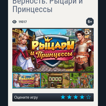
Верность: Рыцари и
Принцессы
6+
19317
Оцените игру