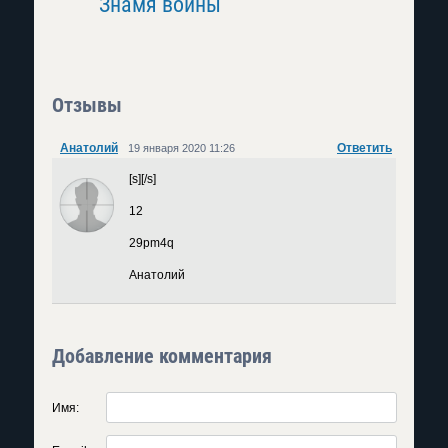
Знамя войны
Золотой
Отзывы
Анатолий
Ответить
19 января 2020 11:26
[s][/s]
12
29pm4q
Анатолий
Добавление комментария
Имя: