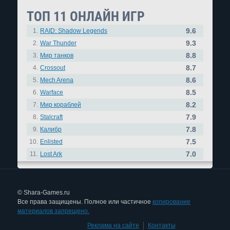
ТОП 11 ОНЛАЙН ИГР
9.6
1.
RAID: Shadow Legends
9.3
2.
War Thunder
8.8
3.
Мир танков
8.7
4.
Crossout
8.6
5.
Mech Arena
8.5
6.
Warface
8.2
7.
Мир кораблей
7.9
8.
Stalcraft
7.8
9.
Калибр
7.5
10.
Enlisted
7.0
11.
Lost Ark
© Shara-Games.ru
Все права защищены. Полное или частичное
копирование
материалов запрещено.
Реклама на сайте
|
Контакты