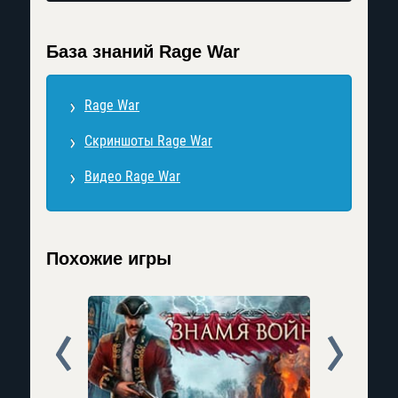
База знаний Rage War
Rage War
Скриншоты Rage War
Видео Rage War
Похожие игры
Prev
Next