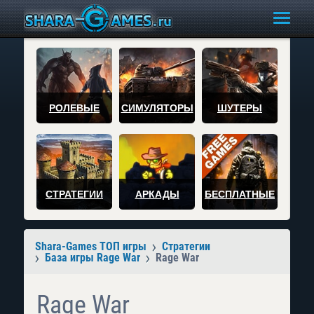
РОЛЕВЫЕ
СИМУЛЯТОРЫ
ШУТЕРЫ
СТРАТЕГИИ
АРКАДЫ
БЕСПЛАТНЫЕ
Shara-Games ТОП игры
Стратегии
База игры Rage War
Rage War
Rage War