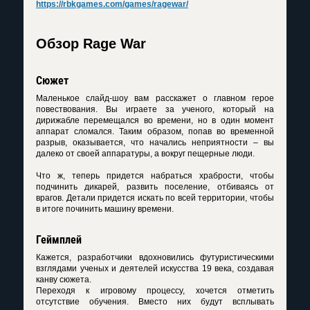
https://rbkgames.com/games/ragewar/
Обзор Rage War
Сюжет
Маленькое слайд-шоу вам расскажет о главном герое
повествования. Вы играете за ученого, который на
дирижабле перемещался во времени, но в один момент
аппарат сломался. Таким образом, попав во временной
разрыв, оказывается, что начались неприятности – вы
далеко от своей аппаратуры, а вокруг пещерные люди.
Что ж, теперь придется набраться храбрости, чтобы
подчинить дикарей, развить поселение, отбиваясь от
врагов. Детали придется искать по всей территории, чтобы
в итоге починить машину времени.
Геймплей
Кажется, разработчики вдохновились футуристическими
взглядами ученых и деятелей искусства 19 века, создавая
канву сюжета.
Переходя к игровому процессу, хочется отметить
отсутствие обучения. Вместо них будут всплывать