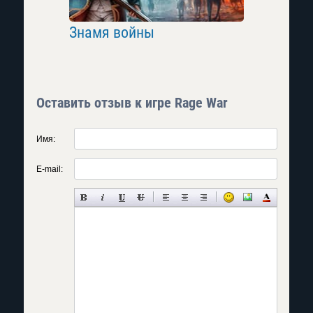
t War
Знамя войны
Imperial 
Оставить отзыв к игре Rage War
Имя:
E-mail: