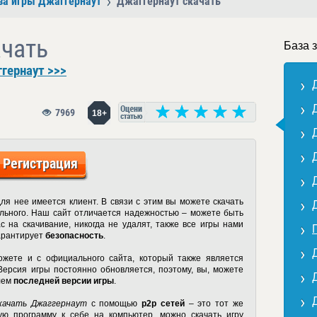
за игры Джаггернаут
Джаггернаут скачать
ачать
База 
гернаут >>>
7969
18+
Регистрация
для нее имеется клиент. В связи с этим вы можете скачать
ального. Наш сайт отличается надежностью – можете быть
ас на скачивание, никогда не удалят, также все игры нами
гарантирует
безопасность
.
жете и с официального сайта, который также является
ерсия игры постоянно обновляется, поэтому, вы, можете
лем
последней версии игры
.
качать Джаггернаут
с помощью
p2p сетей
– это тот же
ую программу к себе на компьютер, можно скачать игру