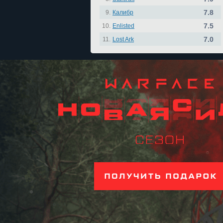
7.8
9.
Калибр
7.5
10.
Enlisted
7.0
11.
Lost Ark