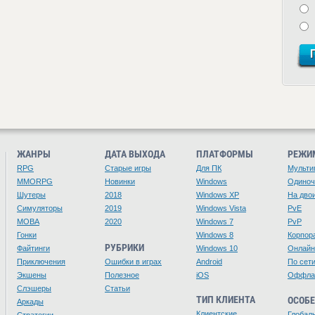
ЖАНРЫ
ДАТА ВЫХОДА
ПЛАТФОРМЫ
РЕЖИ
RPG
Старые игры
Для ПК
Мульти
MMORPG
Новинки
Windows
Одино
Шутеры
2018
Windows XP
На дво
Симуляторы
2019
Windows Vista
PvE
MOBA
2020
Windows 7
PvP
Гонки
Windows 8
Корпор
РУБРИКИ
Файтинги
Windows 10
Онлайн
Приключения
Ошибки в играх
Android
По сет
Экшены
Полезное
iOS
Оффла
Слэшеры
Статьи
ТИП КЛИЕНТА
ОСОБ
Аркады
Клиентские
Глобал
Стратегии