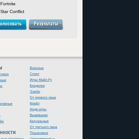
Fortnite
Star Conflict
М
Военные
Спорт
плеер
Игры Майл.Ру
чные
Бродилки
их
Зомби
От первого лица
Крафт
ативные
Инди-игры
Выживание
и
Казуальные
йн
От третьего лица
ЕННОСТИ
Пошаговые
ьные стратегии
Средневековье