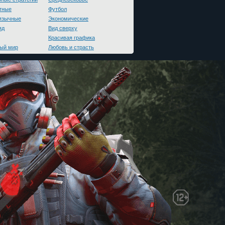
тные
Футбол
язычные
Экономические
яд
Вид сверху
Красивая графика
ый мир
Любовь и страсть