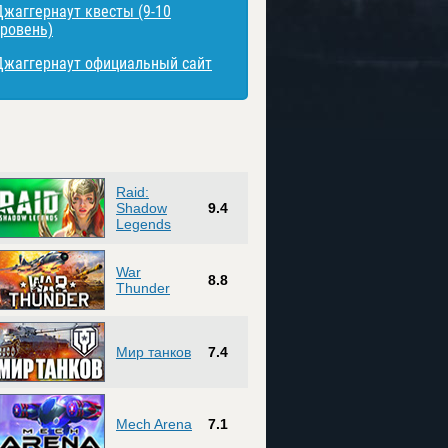
Джаггернаут квесты (9-10
уровень)
Джаггернаут официальный сайт
Raid:
Shadow
9.4
Legends
War
8.8
Thunder
Мир танков
7.4
Mech Arena
7.1