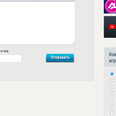
те код
Ка
игр