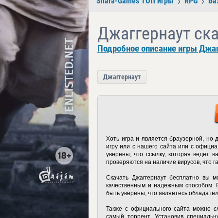
Shara-Games ТОП игры
RPG
Ба
Джаггернаут ск
Подробное описание игры Джаг
Джаггернаут
Хоть игра и является браузерной, но 
игру или с нашего сайта или с офици
уверены, что ссылку, которая ведет в
проверяются на наличие вирусов, что 
Скачать Джаггернаут бесплатно
вы мо
качественным и надежным способом. В
быть уверены, что являетесь обладате
Также с официального сайта можно
с
самый торрент. Установив специальн