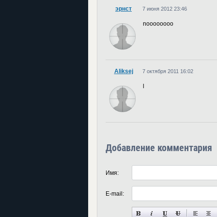
эрнст
7 июня 2012 23:46
noooooooo
Aliksej
7 октября 2011 16:02
l
Добавление комментария
Имя:
E-mail: