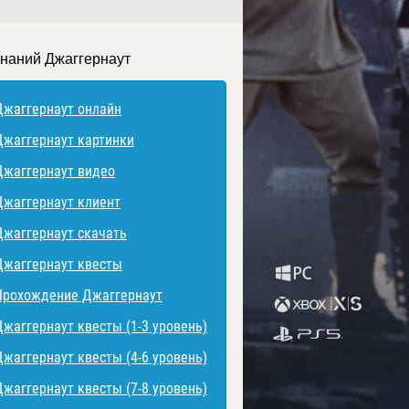
знаний Джаггернаут
Джаггернаут онлайн
Джаггернаут картинки
Джаггернаут видео
Джаггернаут клиент
Джаггернаут скачать
Джаггернаут квесты
Прохождение Джаггернаут
Джаггернаут квесты (1-3 уровень)
Джаггернаут квесты (4-6 уровень)
Джаггернаут квесты (7-8 уровень)