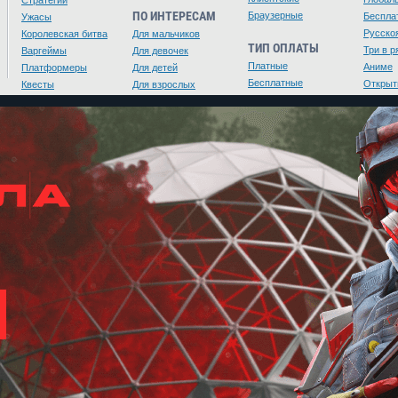
ПО ИНТЕРЕСАМ
Браузерные
Беспла
Ужасы
Русско
Королевская битва
Для мальчиков
ТИП ОПЛАТЫ
Три в р
Варгеймы
Для девочек
Платные
Аниме
Платформеры
Для детей
Бесплатные
Открыт
Квесты
Для взрослых