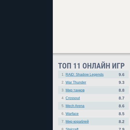
ТОП 11 ОНЛАЙН ИГР
9.6
1.
RAID: Shadow Legends
9.3
2.
War Thunder
8.8
3.
Мир танков
8.7
4.
Crossout
8.6
5.
Mech Arena
8.5
6.
Warface
8.2
7.
Мир кораблей
7.9
8.
Stalcraft