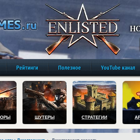
игры онлайн бе
Рейтинги
Полезное
YouTube канал
ТОРЫ
ШУТЕРЫ
СТРАТЕГИИ
А