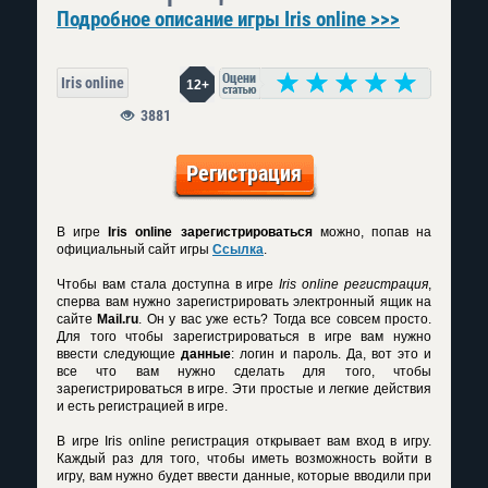
Подробное описание игры Iris online >>>
Iris online
12+
3881
Регистрация
В игре
Iris online зарегистрироваться
можно, попав на
официальный сайт игры
Ссылка
.
Чтобы вам стала доступна в игре
Iris online регистрация
,
сперва вам нужно зарегистрировать электронный ящик на
сайте
Mail.ru
. Он у вас уже есть? Тогда все совсем просто.
Для того чтобы зарегистрироваться в игре вам нужно
ввести следующие
данные
: логин и пароль. Да, вот это и
все что вам нужно сделать для того, чтобы
зарегистрироваться в игре. Эти простые и легкие действия
и есть регистрацией в игре.
В игре
Iris online регистрация
открывает вам вход в игру.
Каждый раз для того, чтобы иметь возможность войти в
игру, вам нужно будет ввести данные, которые вводили при