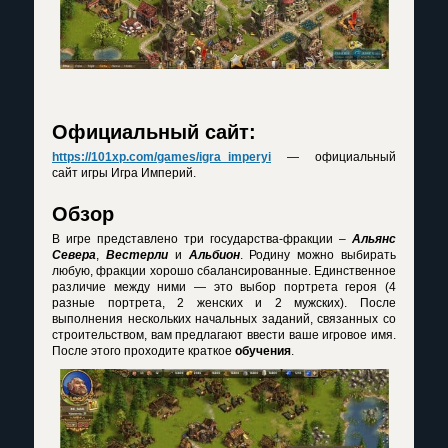
Официальный сайт:
https://101xp.com/games/igra_imperyi
— официальный
сайт игры Игра Империй.
Обзор
В игре представлено три государства-фракции –
Альянс
Севера
,
Вестерли
и
Альбион
. Родину можно выбирать
любую, фракции хорошо сбалансированные. Единственное
различие между ними — это выбор портрета героя (4
разные портрета, 2 женских и 2 мужских). После
выполнения нескольких начальных заданий, связанных со
строительством, вам предлагают ввести ваше игровое имя.
После этого проходите краткое
обучения
.