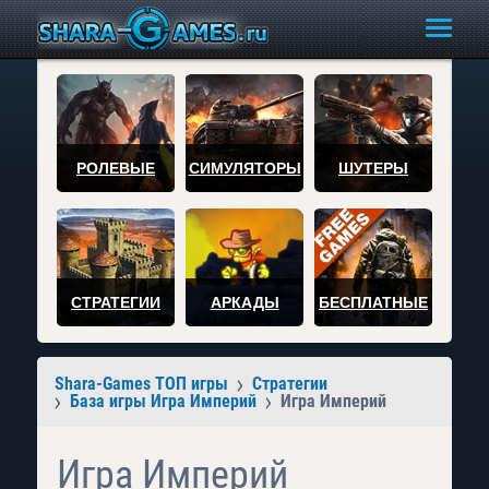
РОЛЕВЫЕ
СИМУЛЯТОРЫ
ШУТЕРЫ
СТРАТЕГИИ
АРКАДЫ
БЕСПЛАТНЫЕ
Shara-Games ТОП игры
Стратегии
База игры Игра Империй
Игра Империй
Игра Империй