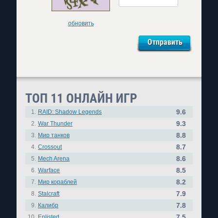
обновить
ТОП 11 ОНЛАЙН ИГР
9.6
1.
RAID: Shadow Legends
9.3
2.
War Thunder
8.8
3.
Мир танков
8.7
4.
Crossout
8.6
5.
Mech Arena
8.5
6.
Warface
8.2
7.
Мир кораблей
7.9
8.
Stalcraft
7.8
9.
Калибр
7.5
10.
Enlisted