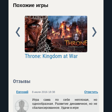
Похожие игры
Prev
Next
айн 2.
Throne: Kingdom at War
Kingdom
Clash
Отзывы
Евгений
Ответить
8 июля 2016 18:38
Игра сама по себе неплохая, но
однообразная. Развитие динамичное, но не
сбалансированное. Удачи в игре