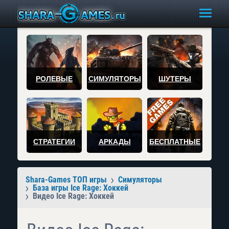
РОЛЕВЫЕ
СИМУЛЯТОРЫ
ШУТЕРЫ
СТРАТЕГИИ
АРКАДЫ
БЕСПЛАТНЫЕ
Shara-Games ТОП игры
Симуляторы
База игры Ice Rage: Хоккей
Видео Ice Rage: Хоккей