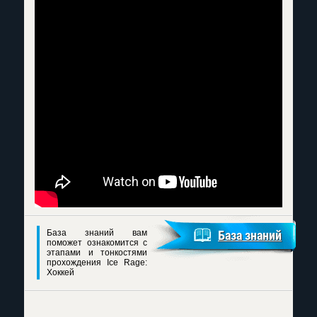
База знаний вам
База знаний
поможет ознакомится с
этапами и тонкостями
прохождения Ice Rage:
Хоккей