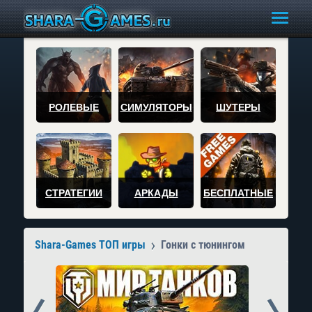
РОЛЕВЫЕ
СИМУЛЯТОРЫ
ШУТЕРЫ
СТРАТЕГИИ
АРКАДЫ
БЕСПЛАТНЫЕ
Shara-Games ТОП игры
Гонки с тюнингом
Prev
Next