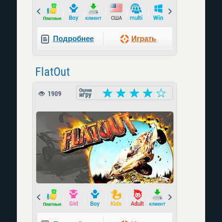
Prev
Next
Подробнее
Играть
FlatOut
1909
Prev
Next