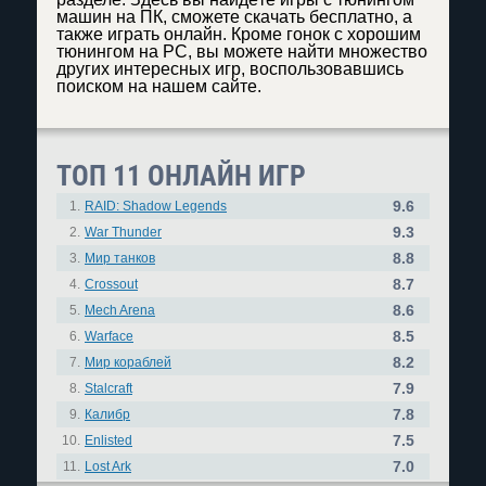
машин на ПК, сможете скачать бесплатно, а
также играть онлайн. Кроме гонок с хорошим
тюнингом на PC, вы можете найти множество
других интересных игр, воспользовавшись
поиском на нашем сайте.
ТОП 11 ОНЛАЙН ИГР
9.6
1.
RAID: Shadow Legends
9.3
2.
War Thunder
8.8
3.
Мир танков
8.7
4.
Crossout
8.6
5.
Mech Arena
8.5
6.
Warface
8.2
7.
Мир кораблей
7.9
8.
Stalcraft
7.8
9.
Калибр
7.5
10.
Enlisted
7.0
11.
Lost Ark