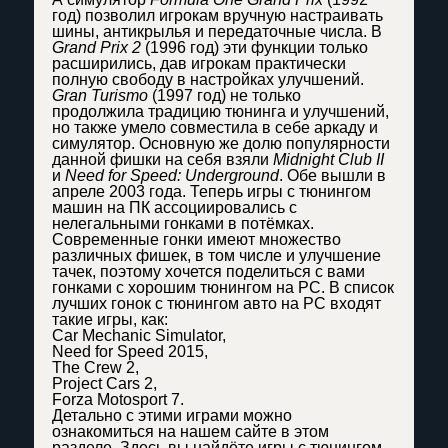
год) позволил игрокам вручную настраивать
шины, антикрылья и передаточные числа. В
Grand Prix 2
(1996 год) эти функции только
расширились, дав игрокам практически
полную свободу в настройках улучшений.
Gran Turismo
(1997 год) не только
продолжила традицию тюнинга и улучшений,
но также умело совместила в себе аркаду и
симулятор. Основную же долю популярности
данной фишки на себя взяли
Midnight Club II
и
Need for Speed: Underground
. Обе вышли в
апреле 2003 года. Теперь игры с тюнингом
машин на ПК ассоциировались с
нелегальными гонками в потёмках.
Современные гонки имеют множество
различных фишек, в том числе и улучшение
тачек, поэтому хочется поделиться с вами
гонками с хорошим тюнингом на PC. В список
лучших гонок с тюнингом авто на PC входят
такие игры, как:
Car Mechanic Simulator,
Need for Speed 2015,
The Crew 2,
Project Cars 2,
Forza Motosport 7.
Детально с этими играми можно
ознакомиться на нашем сайте в этом
разделе. Здесь вы найдёте игры с тюнингом