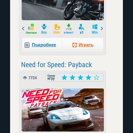
Prev
Next
Подробнее
Играть
Need for Speed: Payback
7724