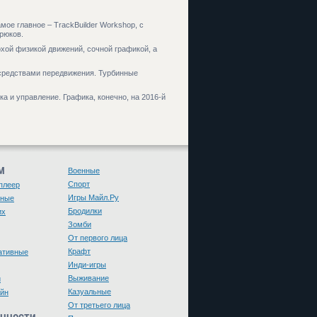
мое главное – TrackBuilder Workshop, с
рюков.
охой физикой движений, сочной графикой, а
 средствами передвижения. Турбинные
а и управление. Графика, конечно, на 2016-й
М
Военные
Спорт
плеер
Игры Майл.Ру
чные
Бродилки
их
Зомби
От первого лица
Крафт
ативные
Инди-игры
Выживание
и
Казуальные
йн
От третьего лица