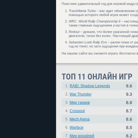
Поистине удивительный год для игровой индуст
TrackMania Turbo
– вас ждет обновленная гр
помощью которого любой игрок может созда
WRC: World Rally Championship 6
– настоящи
также главным ощущением участия в гонка
Redout
– думали, что более ураганной гон
двигатели, тачки без колес. Настоящий дра
Sebastien Loeb Rally Evo
– ралли гонки от р
год не тянет, но зато ощущения при вожде
На нашем сайте вы сможете играть бесплатно в 
ТОП 11 ОНЛАЙН ИГР
9.6
1.
RAID: Shadow Legends
9.3
2.
War Thunder
8.8
3.
Мир танков
8.7
4.
Crossout
8.6
5.
Mech Arena
8.5
6.
Warface
8.2
7.
Мир кораблей