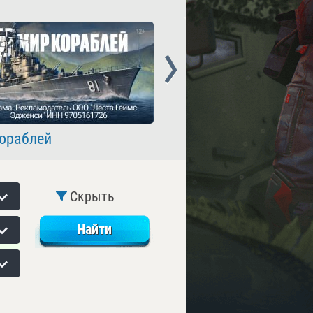
Next
ораблей
Crossout
Скрыть