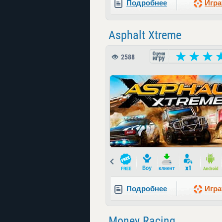
Подробнее
Игра
Asphalt Xtreme
2588
Prev
Подробнее
Игра
Money Racing