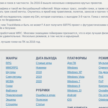
рии и гонок в частности. За 2016-й вышло несколько совершенно крутых проектов.
афика и такой же бесшабашный геймплей. Море новых трасс, онлайн гонки, а также са
ть трек своей мечты. Окунитесь в яркий мир трамплинов, полетов, заносов и прочих т
й последователь серии игр Dirt, которая скатилась с выходом 3-й части. Гонка с непл
х по бездорожью.
ки чем TrackMania и быть не может? А вот получите 60FPS проект с футуристическими
йв и безумие.
азработчиков WRC. Многими знающими геймерами признается, что в игре лучшая физик
нии удивительные. Несколько режимов, в том числе и карьерный.
лучшие гонки на ПК за 2016 год.
ЖАНРЫ
ДАТА ВЫХОДА
ПЛАТФОРМЫ
РЕЖИ
RPG
Старые игры
Для ПК
Мульти
MMORPG
Новинки
Windows
Одино
Шутеры
2018
Windows XP
На дво
Симуляторы
2019
Windows Vista
PvE
MOBA
2020
Windows 7
PvP
Гонки
Windows 8
Корпор
РУБРИКИ
Файтинги
Windows 10
Онлайн
Приключения
Ошибки в играх
Android
По сет
Экшены
Полезное
iOS
Оффла
Слэшеры
Статьи