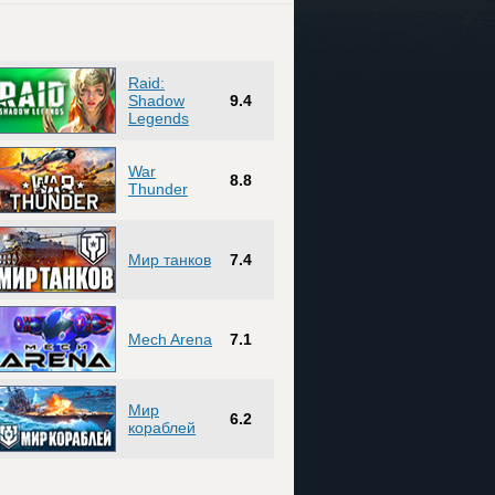
Raid:
Shadow
9.4
Legends
War
8.8
Thunder
Мир танков
7.4
Mech Arena
7.1
Мир
6.2
кораблей