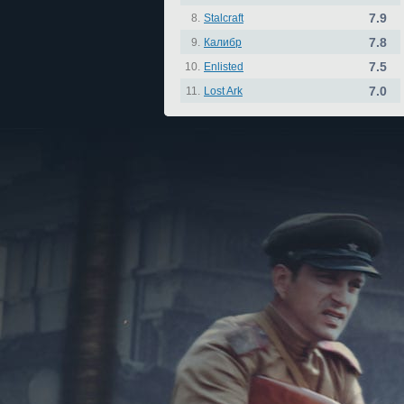
7.9
8.
Stalcraft
7.8
9.
Калибр
7.5
10.
Enlisted
7.0
11.
Lost Ark