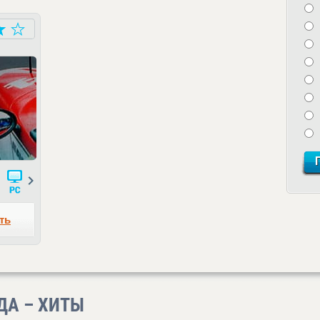
Next
ть
ОДА – ХИТЫ