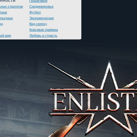
ЕННОСТИ
Пошаговые
ьные стратегии
Средневековье
тные
Футбол
язычные
Экономические
яд
Вид сверху
Красивая графика
ый мир
Любовь и страсть