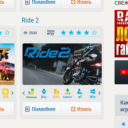
ть
Подробнее
Играть
СВЕЖ
Ride 2
2934
Next
Prev
Next
Ка
игр
ть
Подробнее
Играть