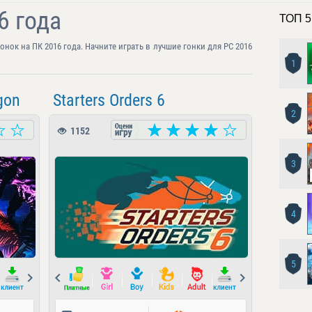
6 года
ТОП 5
нок на ПК 2016 года. Начните играть в лучшие гонки для PC 2016
1
gon
Starters Orders 6
2
1152
3
4
5
Next
Prev
Next