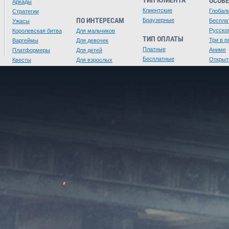
ТИП КЛИЕНТА
ОСОБ
Аркады
Клиентские
Глобал
Стратегии
ПО ИНТЕРЕСАМ
Браузерные
Беспла
Ужасы
Русско
Королевская битва
Для мальчиков
ТИП ОПЛАТЫ
Три в р
Варгеймы
Для девочек
Платные
Аниме
Платформеры
Для детей
Бесплатные
Открыт
Квесты
Для взрослых