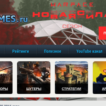
игры онлайн бе
Рейтинги
Полезное
YouTube канал
ТОРЫ
ШУТЕРЫ
СТРАТЕГИИ
А