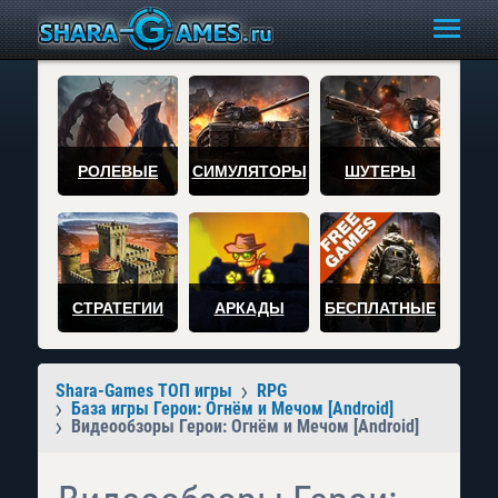
РОЛЕВЫЕ
СИМУЛЯТОРЫ
ШУТЕРЫ
СТРАТЕГИИ
АРКАДЫ
БЕСПЛАТНЫЕ
Shara-Games ТОП игры
RPG
База игры Герои: Огнём и Мечом [Android]
Видеообзоры Герои: Огнём и Мечом [Android]