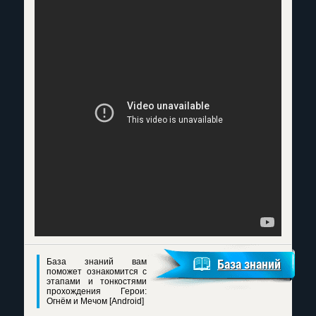
База знаний вам
База знаний
поможет ознакомится с
этапами и тонкостями
прохождения Герои:
Огнём и Мечом [Android]