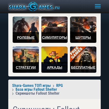
РОЛЕВЫЕ
СИМУЛЯТОРЫ
ШУТЕРЫ
СТРАТЕГИИ
АРКАДЫ
БЕСПЛАТНЫЕ
Shara-Games ТОП игры
RPG
База игры Fallout Shelter
Скриншоты Fallout Shelter