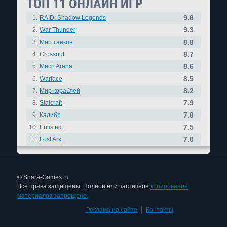
ТОП 11 ОНЛАЙН ИГР
9.6
1.
RAID: Shadow Legends
9.3
2.
War Thunder
8.8
3.
Мир танков
8.7
4.
Crossout
8.6
5.
Mech Arena
8.5
6.
Warface
8.2
7.
Мир кораблей
7.9
8.
Stalcraft
7.8
9.
Калибр
7.5
10.
Enlisted
7.0
11.
Lost Ark
© Shara-Games.ru
Все права защищены. Полное или частичное
копирование
материалов запрещено.
Реклама на сайте
|
Контакты