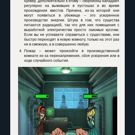
бункер. Дополнительно к этому – скорпионы нападают
регулярно на выживших в пустошах и во время
прохождения квестов. Причина, из-за которой они
могут появиться в убежище – это ускоренное
производство энергии. Штука в том, что существа
питаются радиацией, так что для них помещения с
выработкой электричества просто лакомые кусочки.
Если вы не успеваете справиться с существами, они
быстро переходят в новую комнату, только на этот раз
не в смежную, а в совершенно любую.
Пожар – может произойти в производственной
комнате из-за перенапряжения, сбоя ускорения или в
ходе случайного события.