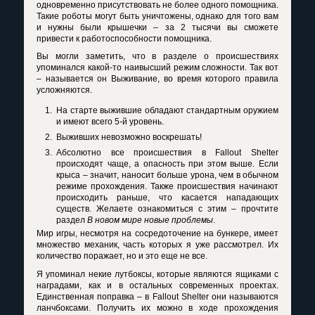
одновременно присутствовать не более одного помощника.
Такие роботы могут быть уничтожены, однако для того вам
и нужны были крышечки – за 2 тысячи вы сможете
привести к работоспособности помощника.
Вы могли заметить, что в разделе о происшествиях
упоминался какой-то наивысший режим сложности. Так вот
– называется он Выживание, во время которого правила
усложняются.
На старте выжившие обладают стандартным оружием
и имеют всего 5-й уровень.
Выживших невозможно воскрешать!
Абсолютно все происшествия в
Fallout
Shelter
происходят чаще, а опасность при этом выше. Если
крыса – значит, наносит больше урона, чем в обычном
режиме прохождения. Также происшествия начинают
происходить раньше, что касается нападающих
существ. Желаете ознакомиться с этим – прочтите
раздел
В новом мире новые проблемы
.
Мир игры, несмотря на сосредоточение на бункере, имеет
множество механик, часть которых я уже рассмотрел. Их
количество поражает, но и это еще не все.
Я упоминал некие лутбоксы, которые являются ящиками с
наградами, как и в остальных современных проектах.
Единственная поправка – в
Fallout
Shelter
они называются
ланчбоксами. Получить их можно в ходе прохождения