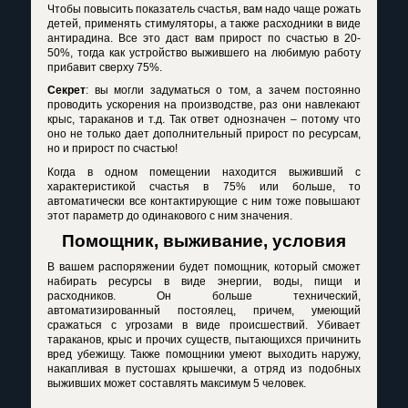
Чтобы повысить показатель счастья, вам надо чаще рожать
детей, применять стимуляторы, а также расходники в виде
антирадина. Все это даст вам прирост по счастью в 20-
50%, тогда как устройство выжившего на любимую работу
прибавит сверху 75%.
Секрет
: вы могли задуматься о том, а зачем постоянно
проводить ускорения на производстве, раз они навлекают
крыс, тараканов и т.д. Так ответ однозначен – потому что
оно не только дает дополнительный прирост по ресурсам,
но и прирост по счастью!
Когда в одном помещении находится выживший с
характеристикой счастья в 75% или больше, то
автоматически все контактирующие с ним тоже повышают
этот параметр до одинакового с ним значения.
Помощник, выживание, условия
В вашем распоряжении будет помощник, который сможет
набирать ресурсы в виде энергии, воды, пищи и
расходников. Он больше технический,
автоматизированный постоялец, причем, умеющий
сражаться с угрозами в виде происшествий. Убивает
тараканов, крыс и прочих существ, пытающихся причинить
вред убежищу. Также помощники умеют выходить наружу,
накапливая в пустошах крышечки, а отряд из подобных
выживших может составлять максимум 5 человек.