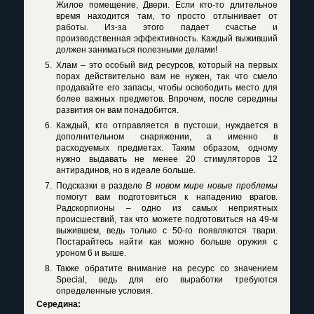
Жилое помещение, Двери. Если кто-то длительное
время находится там, то просто отлынивает от
работы. Из-за этого падает счастье и
производственная эффективность. Каждый выживший
должен заниматься полезными делами!
Хлам – это особый вид ресурсов, который на первых
порах действительно вам не нужен, так что смело
продавайте его запасы, чтобы освободить место для
более важных предметов. Впрочем, после середины
развития он вам понадобится.
Каждый, кто отправляется в пустоши, нуждается в
дополнительном снаряжении, а именно в
расходуемых предметах. Таким образом, одному
нужно выдавать не менее 20 стимуляторов 12
антирадинов, но в идеале больше.
Подсказки в разделе
В новом мире новые проблемы
помогут вам подготовиться к нападению врагов.
Радскорпионы – одно из самых неприятных
происшествий, так что можете подготовиться на 49-м
выжившем, ведь только с 50-го появляются твари.
Постарайтесь найти как можно больше оружия с
уроном 6 и выше.
Также обратите внимание на ресурс со значением
Special
, ведь для его выработки требуются
определенные условия.
Середина: