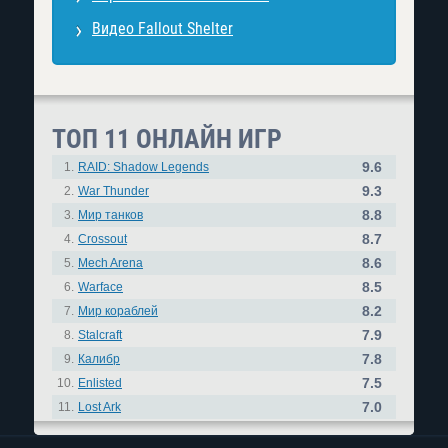
Видео Fallout Shelter
ТОП 11 ОНЛАЙН ИГР
9.6
1.
RAID: Shadow Legends
9.3
2.
War Thunder
8.8
3.
Мир танков
8.7
4.
Crossout
8.6
5.
Mech Arena
8.5
6.
Warface
8.2
7.
Мир кораблей
7.9
8.
Stalcraft
7.8
9.
Калибр
7.5
10.
Enlisted
7.0
11.
Lost Ark