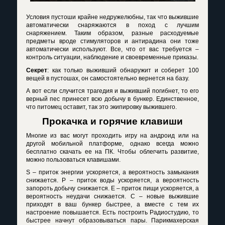
Условия пустоши крайне недружелюбны, так что выжившие
автоматически снаряжаются в поход с лучшим
снаряжением. Таким образом, разные расходуемые
предметы вроде стимуляторов и антирадина они тоже
автоматически используют. Все, что от вас требуется –
контроль ситуации, наблюдение и своевременные приказы.
Секрет
: как только выживший обнаружит и соберет 100
вещей в пустошах, он самостоятельно вернется на базу.
А вот если случится трагедия и выживший погибнет, то его
верный пес принесет всю добычу в бункер. Единственное,
что питомец оставит, так это экипировку выжившего.
Прокачка и горячие клавиши
Многие из вас могут проходить игру на андроид или на
другой мобильной платформе, однако всегда можно
бесплатно скачать ее на ПК. Чтобы облегчить развитие,
можно пользоваться клавишами.
S
– приток энергии ускоряется, а вероятность замыкания
снижается.
P
– приток воды ускоряется, а вероятность
запороть добычу снижается.
E
– приток пищи ускоряется, а
вероятность неудачи снижается.
C
– новые выжившие
приходят в ваш бункер быстрее, а вместе с тем их
настроение повышается. Есть построить Радиостудию, то
быстрее начнут образовываться пары. Парикмахерская