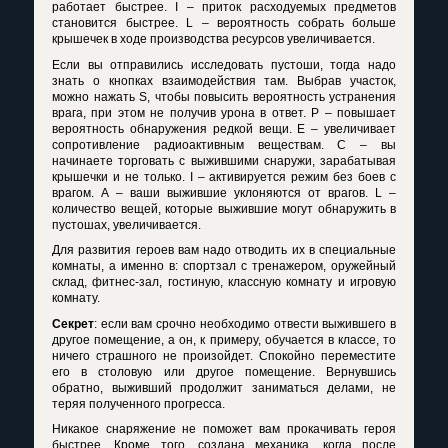
работает быстрее.
I
– приток расходуемых предметов
становится быстрее.
L
– вероятность собрать больше
крышечек в ходе производства ресурсов увеличивается.
Если вы отправились исследовать пустоши, тогда надо
знать о кнопках взаимодействия там. Выбрав участок,
можно нажать
S
, чтобы повысить вероятность устранения
врага, при этом не получив урона в ответ.
P
– повышает
вероятность обнаружения редкой вещи.
E
– увеличивает
сопротивление радиоактивным веществам. С – вы
начинаете торговать с выжившими снаружи, зарабатывая
крышечки и не только.
I
– активируется режим без боев с
врагом.
A
– ваши выжившие уклоняются от врагов.
L
–
количество вещей, которые выжившие могут обнаружить в
пустошах, увеличивается.
Для развития героев вам надо отводить их в специальные
комнаты, а именно в: спортзал с тренажером, оружейный
склад, фитнес-зал, гостиную, классную комнату и игровую
комнату.
Секрет
: если вам срочно необходимо отвести выжившего в
другое помещение, а он, к примеру, обучается в классе, то
ничего страшного не произойдет. Спокойно переместите
его в столовую или другое помещение. Вернувшись
обратно, выживший продолжит заниматься делами, не
теряя полученного прогресса.
Никакое снаряжение не поможет вам прокачивать героя
быстрее. Кроме того, создана механика, когда после