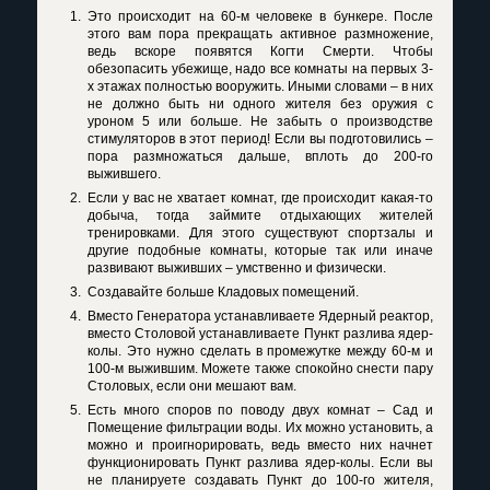
Это происходит на 60-м человеке в бункере. После
этого вам пора прекращать активное размножение,
ведь вскоре появятся Когти Смерти. Чтобы
обезопасить убежище, надо все комнаты на первых 3-
х этажах полностью вооружить. Иными словами – в них
не должно быть ни одного жителя без оружия с
уроном 5 или больше. Не забыть о производстве
стимуляторов в этот период! Если вы подготовились –
пора размножаться дальше, вплоть до 200-го
выжившего.
Если у вас не хватает комнат, где происходит какая-то
добыча, тогда займите отдыхающих жителей
тренировками. Для этого существуют спортзалы и
другие подобные комнаты, которые так или иначе
развивают выживших – умственно и физически.
Создавайте больше Кладовых помещений.
Вместо Генератора устанавливаете Ядерный реактор,
вместо Столовой устанавливаете Пункт разлива ядер-
колы. Это нужно сделать в промежутке между 60-м и
100-м выжившим. Можете также спокойно снести пару
Столовых, если они мешают вам.
Есть много споров по поводу двух комнат – Сад и
Помещение фильтрации воды. Их можно установить, а
можно и проигнорировать, ведь вместо них начнет
функционировать Пункт разлива ядер-колы. Если вы
не планируете создавать Пункт до 100-го жителя,