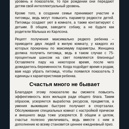
уровень и показатели, то при рождении они передают
детям свой интеллектуальный уровень.
Кроме того, в создании семьи принимают участие и
питомцы, ведь могут повысить параметр редкости детей.
Питомцы создают уют в комнате, а также контактируют с
детьми. В общем, заводите собаку, а не будьте как
родители Малыша из Карлсона.
Рецепт получения максимально редкого ребенка –
приводите двух людей в жилую комнату, у каждого из
которых прокачаны по максимуму параметры. Женщина
должна получить питомца, ведь в таком случае с 75-
процентным шансом на свет появляются близнецы!
Оставляете пару на некоторое время, после чего
дожидаетесь беременности. Когда подойдет время к родам,
вам надо убрать питомца, чтобы появился показатель 3
единицы к характеристикам ребенка.
Счастья много не бывает
Благодаря этому показателю вы сможете повысить
эффективность всех жильцов ради общего блага. Таким
образом, ускоряется выработка ресурсов, предметов, а
умения выжившие быстрее получают в спортзалах.
Обслуживание специальных комнат с настройкой прически
и внешнего вида тоже ускоряется. В общем и целом,
счастье полезно увеличивать, ведь вместе с ним в
дополнение ко всему становится ценнее ежедневный приз.