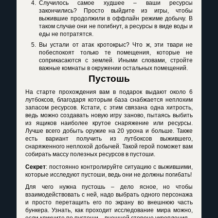
Случилось самое худшее – ваши ресурсы
закончились? Просто выйдите из игры, чтобы
выжившие продолжили в оффлайн режиме добычу. В
таком случае они не погибнут, а ресурсы в виде воды и
еды не потратятся.
Вы устали от атак кротокрыс? Что ж, эти твари не
побеспокоят только те помещения, которые не
соприкасаются с землей. Иными словами, стройте
важные комнаты в окружении остальных помещений.
Пустошь
На старте прохождения вам в подарок выдают около 6
лутбоксов, благодаря которым база снабжается неплохим
запасом ресурсов. Кстати, с этим связана одна хитрость,
ведь можно создавать новую игру заново, пытаясь выбить
из ящиков наиболее крутое снаряжение или ресурсы.
Лучше всего добыть оружие на 20 урона и больше. Также
есть вариант получить из лутбоксов выжившего,
снаряженного неплохой добычей. Такой герой поможет вам
собирать массу полезных ресурсов в пустоши.
Секрет
: постоянно контролируйте ситуацию с выжившими,
которые исследуют пустоши, ведь они не должны погибать!
Для чего нужна пустошь – дело ясное, но чтобы
взаимодействовать с ней, надо выбрать одного персонажа
и просто перетащить его по экрану во внешнюю часть
бункера. Узнать, как проходит исследование мира можно,