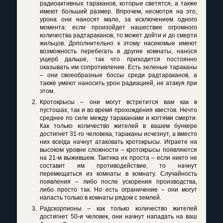
радиоактивных тараканов, которые светятся, а также
имеют больший размер. Впрочем, несмотря на это,
урона они наносят мало, за исключением одного
момента: если произойдет нашествие огромного
количества радтараканов, то может дойти и до смерти
жильцов. Дополнительно к этому насекомые имеют
возможность перебегать в другие комнаты, нанося
ущерб дальше, так что приходится постоянно
оказывать им сопротивление. Есть зеленые тараканы
– они своеобразные боссы среди радтараканов, а
также умеют наносить урон радиацией, не атакуя при
этом.
Кротокрысы – они могут встретится вам как в
пустошах, так и во время прохождения квестов. Нечто
среднее по силе между тараканами и когтями смерти.
Как только количество жителей в вашем бункере
достигнет 31-го человека, тараканы исчезнут, а вместо
них всегда начнут атаковать кротокрысы. Играете на
высоком уровне сложности – кротокрысы появляются
на 21-м выжившем. Тактика их проста – если никто не
составит им противодействие, то начнут
перемещаться из комнаты в комнату. Случайность
появления – либо после ускорения производства,
либо просто так. Но есть ограничение – они могут
напасть только в комнаты рядом с землей.
Радскорпионы – как только количество жителей
достигнет 50-и человек, они начнут нападать на ваш