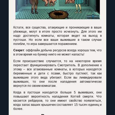
Кстати, все существа, атакующие и проникающие в ваше
убежище, могут в итоге просто исчезнуть. Для этого им
надо достигнуть комнаты, которая ведет на выход в
пустоши. Но если все ваши выжившие в таком случае
погибли, то игра завершается поражением.
Секрет
: оффлайн добыча ресурсов всегда хороша тем, что
в этом время на бункер никто не может напасть!
Если происшествие случается, то на некоторое время
перестает функционировать Смотритель. В дополнение к
этому – все атакованные комнаты, в которых находятся
беременные и дети с псами, быстро пустеют, так как
выжившие этого вида убегают. Если вы ликвидировали
выживших, то они после нападения автоматически
вернутся по своим комнатам.
Когда в пустоши находится больше 5 выживших, они
повышают вероятность нападения Когтей смерти. Что
касается рейдеров, то они имеют свойство появляться,
когда запас ваших крышечек составляет 15 тысяч единиц и
более.