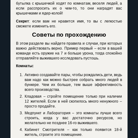
бутылка с крышечкой ходят по комнатам, веселя людей, а
если расспросить их о чем-то, то они наградят вас
крышечками и ядер-колой!
Секрет
: если вам не нравится имя, то вы с легкостью
сможете изменить его.
Советы по прохождению
В этом разделе вы найдете правила и случаи, при которых
важно действовать верно. Пример первый – если в вашей
команде есть оружие на 7 и больше урона, тогда спокойно
отправляйте выжившего исследовать пустошь.
Комнаты
:
Активно создавайте пары, чтобы рождались дети, ведь
вам надо как можно быстрее собрать много людей в
бункере. Чем их больше, тем выше эффективность
всего производства.
Кладовая – стройте помещение только при наличии
12 жителей. Если в ней скопилось много ненужного –
просто продайте.
Медпункт и Лаборатория – это комнаты лучше всего
строить, когда у вас достаточно ресурсов, но
желательно не позднее 16-го выжившего.
Кабинет Смотрителя – как только появится 18-й
житель, строите это помещение.