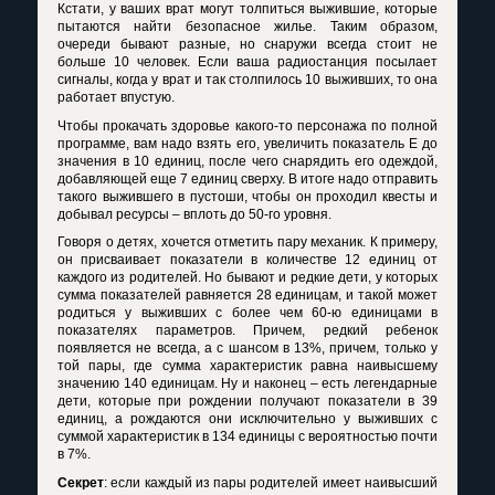
Кстати, у ваших врат могут толпиться выжившие, которые
пытаются найти безопасное жилье. Таким образом,
очереди бывают разные, но снаружи всегда стоит не
больше 10 человек. Если ваша радиостанция посылает
сигналы, когда у врат и так столпилось 10 выживших, то она
работает впустую.
Чтобы прокачать здоровье какого-то персонажа по полной
программе, вам надо взять его, увеличить показатель
E
до
значения в 10 единиц, после чего снарядить его одеждой,
добавляющей еще 7 единиц сверху. В итоге надо отправить
такого выжившего в пустоши, чтобы он проходил квесты и
добывал ресурсы – вплоть до 50-го уровня.
Говоря о детях, хочется отметить пару механик. К примеру,
он присваивает показатели в количестве 12 единиц от
каждого из родителей. Но бывают и редкие дети, у которых
сумма показателей равняется 28 единицам, и такой может
родиться у выживших с более чем 60-ю единицами в
показателях параметров. Причем, редкий ребенок
появляется не всегда, а с шансом в 13%, причем, только у
той пары, где сумма характеристик равна наивысшему
значению 140 единицам. Ну и наконец – есть легендарные
дети, которые при рождении получают показатели в 39
единиц, а рождаются они исключительно у выживших с
суммой характеристик в 134 единицы с вероятностью почти
в 7%.
Секрет
: если каждый из пары родителей имеет наивысший