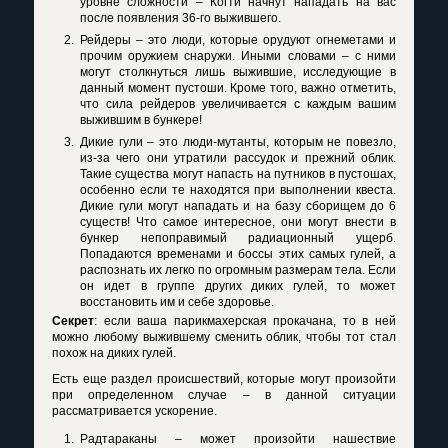
уровне сложности – Когти начнут нападать на вас
после появления 36-го выжившего.
Рейдеры – это люди, которые орудуют огнеметами и
прочим оружием снаружи. Иными словами – с ними
могут столкнуться лишь выжившие, исследующие в
данный момент пустоши. Кроме того, важно отметить,
что сила рейдеров увеличивается с каждым вашим
выжившим в бункере!
Дикие гули – это люди-мутанты, которым не повезло,
из-за чего они утратили рассудок и прежний облик.
Такие существа могут напасть на путников в пустошах,
особенно если те находятся при выполнении квеста.
Дикие гули могут нападать и на базу сборищем до 6
существ! Что самое интересное, они могут внести в
бункер непоправимый радиационный ущерб.
Попадаются временами и боссы этих самых гулей, а
распознать их легко по огромным размерам тела. Если
он идет в группе других диких гулей, то может
восстановить им и себе здоровье.
Секрет
: если ваша парикмахерская прокачана, то в ней
можно любому выжившему сменить облик, чтобы тот стал
похож на диких гулей.
Есть еще раздел происшествий, которые могут произойти
при определенном случае – в данной ситуации
рассматривается ускорение.
Радтараканы – может произойти нашествие