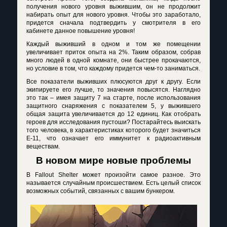
получения нового уровня выжившим, он не продолжит
набирать опыт для нового уровня. Чтобы это заработало,
придется сначала подтвердить у смотрителя в его
кабинете данное повышение уровня!
Каждый выживший в одном и том же помещении
увеличивает приток опыта на 2%. Таким образом, собрав
много людей в одной комнате, они быстрее прокачаются,
но условие в том, что каждому придется чем-то заниматься.
Все показатели выживших плюсуются друг к другу. Если
экипируете его лучше, то значения повысятся. Наглядно
это так – имея защиту 7 на старте, после использования
защитного снаряжения с показателем 5, у выжившего
общая защита увеличивается до 12 единиц. Как отобрать
героев для исследования пустоши? Постарайтесь выискать
того человека, в характеристиках которого будет значиться
E
-11, что означает его иммунитет к радиоактивным
веществам.
В новом мире новые проблемы
В
Fallout
Shelter
может произойти самое разное. Это
называется случайным происшествием. Есть целый список
возможных событий, связанных с вашим бункером.