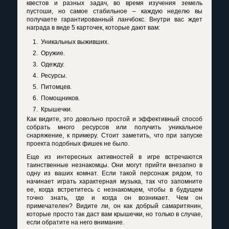
квестов и разных задач, во время изучения земель
пустоши, но самое стабильное – каждую неделю вы
получаете гарантированный ланчбокс. Внутри вас ждет
награда в виде 5 карточек, которые дают вам:
Уникальных выживших.
Оружие.
Одежду.
Ресурсы.
Питомцев.
Помощников.
Крышечки.
Как видите, это довольно простой и эффективный способ
собрать много ресурсов или получить уникальное
снаряжение, к примеру. Стоит заметить, что при запуске
проекта подобных фишек не было.
Еще из интересных активностей в игре встречаются
таинственные незнакомцы. Они могут прийти внезапно в
одну из ваших комнат. Если такой персонаж рядом, то
начинает играть характерная музыка, так что запомните
ее, когда встретитесь с незнакомцем, чтобы в будущем
точно знать, где и когда он возникает. Чем он
примечателен? Видите ли, он как добрый самаритянин,
которые просто так даст вам крышечки, но только в случае,
если обратите на него внимание.