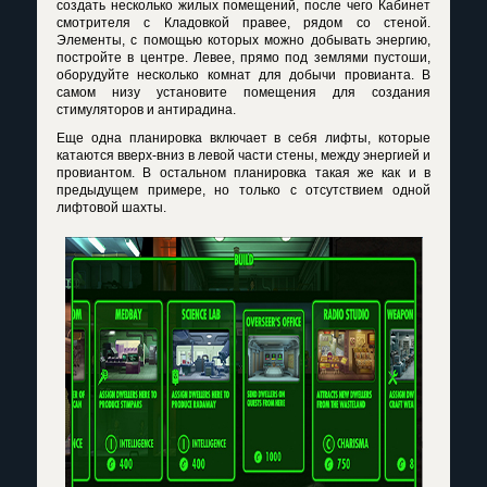
создать несколько жилых помещений, после чего Кабинет
смотрителя с Кладовкой правее, рядом со стеной.
Элементы, с помощью которых можно добывать энергию,
постройте в центре. Левее, прямо под землями пустоши,
оборудуйте несколько комнат для добычи провианта. В
самом низу установите помещения для создания
стимуляторов и антирадина.
Еще одна планировка включает в себя лифты, которые
катаются вверх-вниз в левой части стены, между энергией и
провиантом. В остальном планировка такая же как и в
предыдущем примере, но только с отсутствием одной
лифтовой шахты.