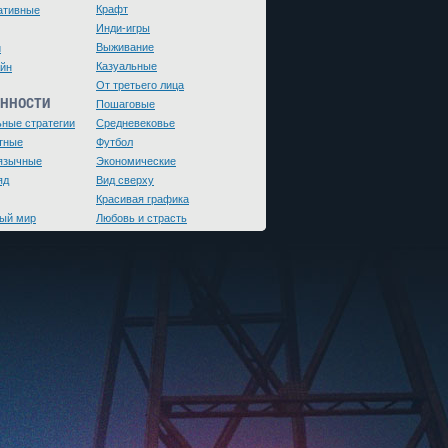
Крафт
ативные
Инди-игры
Выживание
и
Казуальные
йн
От третьего лица
ЕННОСТИ
Пошаговые
ьные стратегии
Средневековье
тные
Футбол
язычные
Экономические
яд
Вид сверху
Красивая графика
ый мир
Любовь и страсть