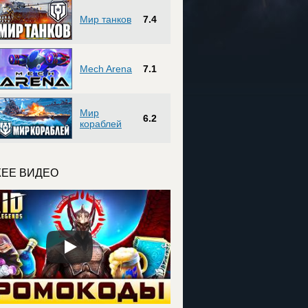
Мир танков
7.4
Mech Arena
7.1
Мир
6.2
кораблей
ЕЕ ВИДЕО