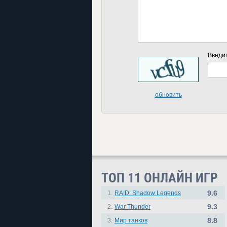
Введи
обновить
ТОП 11 ОНЛАЙН ИГР
9.6
1.
RAID: Shadow Legends
9.3
2.
War Thunder
8.8
3.
Мир танков