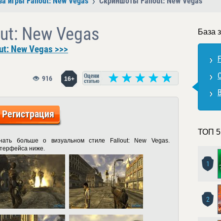
за игры Fallout: New Vegas
Скриншоты Fallout: New Vegas
ut: New Vegas
База з
ut: New Vegas >>>
F
916
16+
Регистрация
ТОП 5
нать больше о визуальном стиле Fallout: New Vegas.
нтерфейса ниже.
1
2