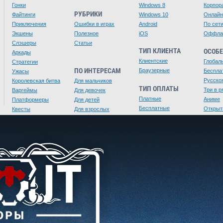
Гонки
Windows 8
Корпор
РУБРИКИ
Файтинги
Windows 10
Онлайн
Приключения
Ошибки в играх
Android
По сет
Экшены
Полезное
iOS
Оффла
Слэшеры
Статьи
ТИП КЛИЕНТА
ОСОБ
Аркады
Клиентские
Глобал
Стратегии
ПО ИНТЕРЕСАМ
Браузерные
Беспла
Ужасы
Русско
Королевская битва
Для мальчиков
ТИП ОПЛАТЫ
Три в р
Варгеймы
Для девочек
Платные
Аниме
Платформеры
Для детей
Бесплатные
Открыт
Квесты
Для взрослых