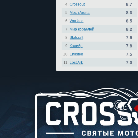
8.7
4.
Crossout
8.6
5.
Mech Arena
8.5
6.
Warface
8.2
7.
Мир кораблей
7.9
8.
Stalcraft
7.8
9.
Калибр
7.5
10.
Enlisted
7.0
11.
Lost Ark