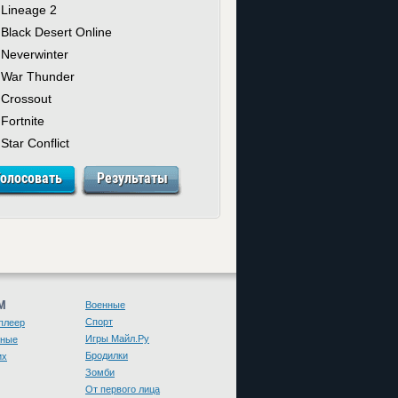
Lineage 2
Black Desert Online
Neverwinter
War Thunder
Crossout
Fortnite
Star Conflict
М
Военные
Спорт
плеер
Игры Майл.Ру
чные
Бродилки
их
Зомби
От первого лица