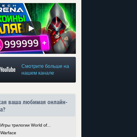
Смотрите больше на
нашем канале
кая ваша любимая онлайн-
а?
Игры трилогии World of...
Warface