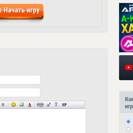
Начать игру
Ка
игр