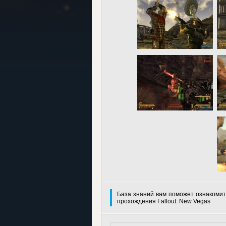
База знаний вам поможет ознакомит
прохождения Fallout: New Vegas