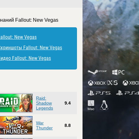
наний Fallout: New Vegas
allout: New Vegas
Скриншоты Fallout: New Vegas
Видео Fallout: New Vegas
Raid:
Shadow
9.4
Legends
War
8.8
Thunder