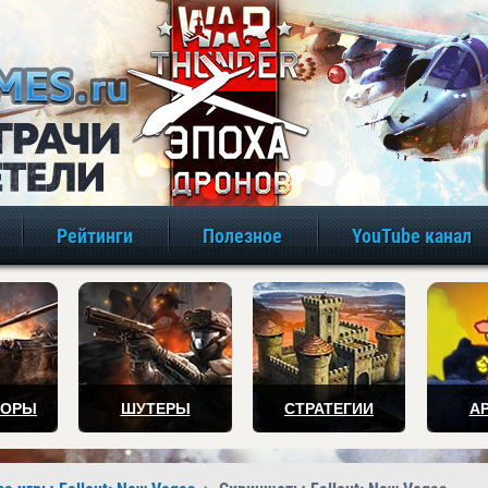
игры онлайн бе
Рейтинги
Полезное
YouTube канал
ТОРЫ
ШУТЕРЫ
СТРАТЕГИИ
А